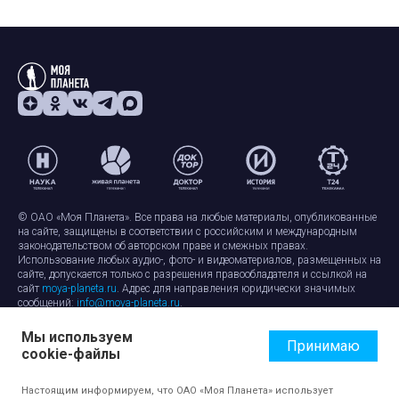
© ОАО «Моя Планета». Все права на любые материалы, опубликованные
на сайте, защищены в соответствии с российским и международным
законодательством об авторском праве и смежных правах.
Использование любых аудио-, фото- и видеоматериалов, размещенных на
сайте, допускается только с разрешения правообладателя и ссылкой на
сайт
moya-planeta.ru
. Адрес для направления юридически значимых
сообщений:
info@moya-planeta.ru
.
Мы используем
Правила сайта
Работа с cookie-файлами
Принимаю
cookie-файлы
Защита персональных данных
Обработка персональных данных
Согласие на обработку персональных данных
Настоящим информируем, что ОАО «Моя Планета» использует