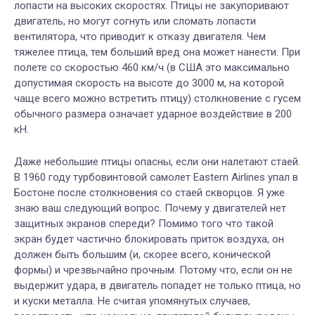
лопасти на высоких скоростях. Птицы не закупоривают
двигатель, но могут согнуть или сломать лопасти
вентилятора, что приводит к отказу двигателя. Чем
тяжелее птица, тем больший вред она может нанести. При
полете со скоростью 460 км/ч (в США это максимально
допустимая скорость на высоте до 3000 м, на которой
чаще всего можно встретить птицу) столкновение с гусем
обычного размера означает ударное воздействие в 200
кН.
Даже небольшие птицы опасны, если они налетают стаей.
В 1960 году турбовинтовой самолет Eastern Airlines упал в
Бостоне после столкновения со стаей скворцов. Я уже
знаю ваш следующий вопрос. Почему у двигателей нет
защитных экранов спереди? Помимо того что такой
экран будет частично блокировать приток воздуха, он
должен быть большим (и, скорее всего, конической
формы) и чрезвычайно прочным. Потому что, если он не
выдержит удара, в двигатель попадет не только птица, но
и куски металла. Не считая упомянутых случаев,