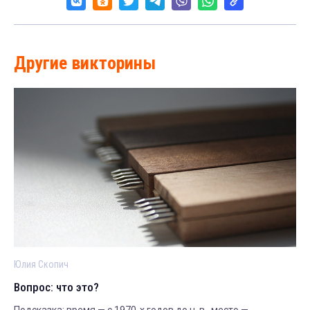
Другие викторины
Юлия Скопич
Вопрос: что это?
Подсказка: время — с 1970-х годов до н. в., место —