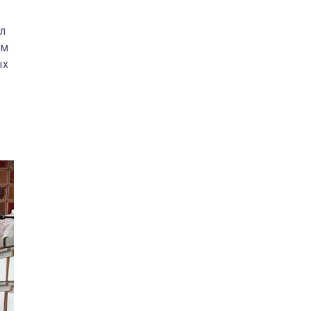
л
ом
ых