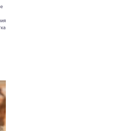
ие
ния
тка