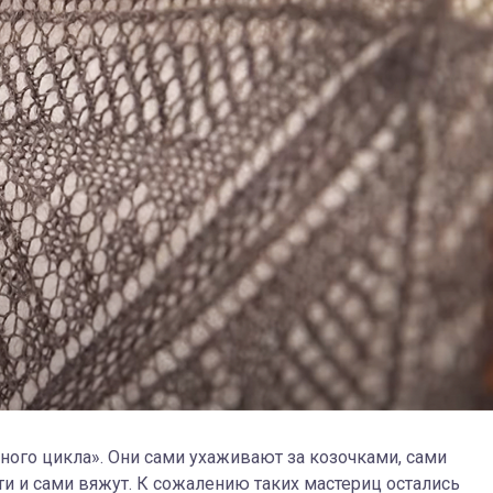
ого цикла». Они сами ухаживают за козочками, сами
ти и сами вяжут. К сожалению таких мастериц остались