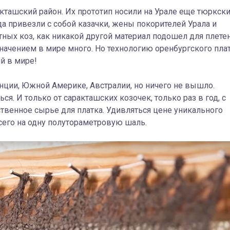
кташский район. Их прототип носили на Урале еще тюркск
а привезли с собой казачки, жены покорителей Урала и
тных коз, как никакой другой материал подошел для плете
начением в мире много. Но технологию оренбургского пла
ий в мире!
нции, Южной Америке, Австралии, но ничего не вышло.
ся. И только от саракташских козочек, только раз в год, с
ственное сырье для платка. Удивляться цене уникального
всего на одну полутораметровую шаль.