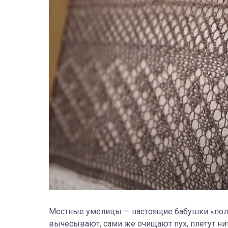
Местные умелицы — настоящие бабушки «полн
вычесывают, сами же очищают пух, плетут ни