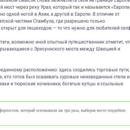
льном смысле слова запечатлеть себя на границе Европы
й мост через реку Урал, который так и называется «Европа
но одной ногой в Азии, а другой в Европе. В отличие от
тской частями Стамбула, где разрешено только
открыт для пешеходов — то что нужно для любителей сел
тати, возможно иной опытный путешественник отметит, чт
ткрывающиеся с Эресуннского моста между Швецией и
рединному расположению: здесь сходились торговые пути,
е, кто готов был осваивать суровые неизведанные степи и
азаки и тюркские кочевники, богатые купцы и ссыльные
орпостом, который основывали аж три раза, выбирая место поудобнее,