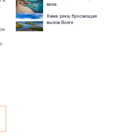
 и
виза
-
Кама: река, бросающая
вызов Волге
фи.
о