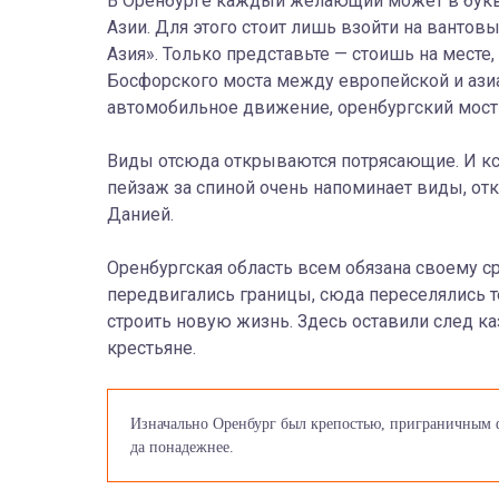
В Оренбурге каждый желающий может в буква
Азии. Для этого стоит лишь взойти на вантовы
Азия». Только представьте — стоишь на месте, 
Босфорского моста между европейской и азиа
автомобильное движение, оренбургский мост 
Виды отсюда открываются потрясающие. И кс
пейзаж за спиной очень напоминает виды, о
Данией.
Оренбургская область всем обязана своему с
передвигались границы, сюда переселялись т
строить новую жизнь. Здесь оставили след к
крестьяне.
Изначально Оренбург был крепостью, приграничным ф
да понадежнее.