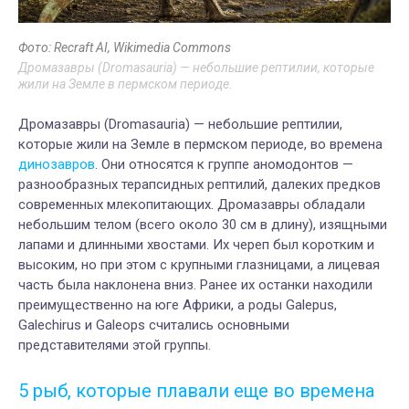
Фото: Recraft AI, Wikimedia Commons
Дромазавры (Dromasauria) — небольшие рептилии, которые
жили на Земле в пермском периоде.
Дромазавры (Dromasauria) — небольшие рептилии,
которые жили на Земле в пермском периоде, во времена
динозавров
. Они относятся к группе аномодонтов —
разнообразных терапсидных рептилий, далеких предков
современных млекопитающих. Дромазавры обладали
небольшим телом (всего около 30 см в длину), изящными
лапами и длинными хвостами. Их череп был коротким и
высоким, но при этом с крупными глазницами, а лицевая
часть была наклонена вниз. Ранее их останки находили
преимущественно на юге Африки, а роды Galepus,
Galechirus и Galeops считались основными
представителями этой группы.
5 рыб, которые плавали еще во времена