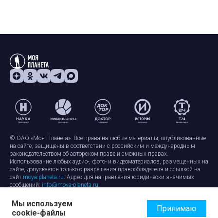
© ОАО «Моя Планета». Все права на любые материалы, опубликованные
на сайте, защищены в соответствии с российским и международным
законодательством об авторском праве и смежных правах.
Использование любых аудио-, фото- и видеоматериалов, размещенных на
сайте, допускается только с разрешения правообладателя и ссылкой на
сайт
moya-planeta.ru
. Адрес для направления юридически значимых
сообщений:
info@moya-planeta.ru
.
Мы используем
Правила сайта
Работа с cookie-файлами
Принимаю
cookie-файлы
Защита персональных данных
Обработка персональных данных