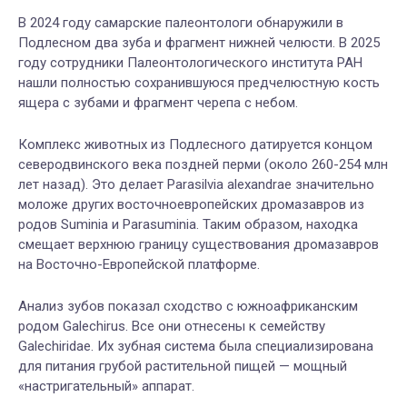
В 2024 году самарские палеонтологи обнаружили в
Подлесном два зуба и фрагмент нижней челюсти. В 2025
году сотрудники Палеонтологического института РАН
нашли полностью сохранившуюся предчелюстную кость
ящера с зубами и фрагмент черепа с небом.
Комплекс животных из Подлесного датируется концом
северодвинского века поздней перми (около 260-254 млн
лет назад). Это делает Parasilvia alexandrae значительно
моложе других восточноевропейских дромазавров из
родов Suminia и Parasuminia. Таким образом, находка
смещает верхнюю границу существования дромазавров
на Восточно-Европейской платформе.
Анализ зубов показал сходство с южноафриканским
родом Galechirus. Все они отнесены к семейству
Galechiridae. Их зубная система была специализирована
для питания грубой растительной пищей — мощный
«настригательный» аппарат.