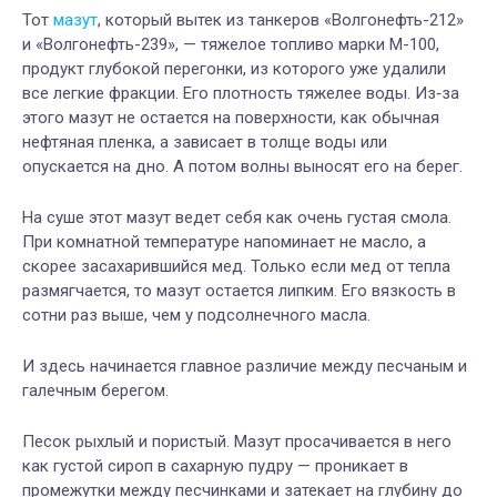
Тот
мазут
, который вытек из танкеров «Волгонефть-212»
и «Волгонефть-239», — тяжелое топливо марки М-100,
продукт глубокой перегонки, из которого уже удалили
все легкие фракции. Его плотность тяжелее воды. Из‑за
этого мазут не остается на поверхности, как обычная
нефтяная пленка, а зависает в толще воды или
опускается на дно. А потом волны выносят его на берег.
На суше этот мазут ведет себя как очень густая смола.
При комнатной температуре напоминает не масло, а
скорее засахарившийся мед. Только если мед от тепла
размягчается, то мазут остается липким. Его вязкость в
сотни раз выше, чем у подсолнечного масла.
И здесь начинается главное различие между песчаным и
галечным берегом.
Песок рыхлый и пористый. Мазут просачивается в него
как густой сироп в сахарную пудру — проникает в
промежутки между песчинками и затекает на глубину до