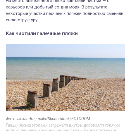
На место вывезенного песка завозили чистый — с
карьеров или добытый со дна моря. В результате
некоторые участки песчаных пляжей полностью сменили
свою структуру.
Как чистили галечные пляжи
Фото: alexandra.j.mills/Shutterstock/FOTODOM
Гальку экскаваторами загружали внутрь, добавляли горячую
воду и специальные моющие средства — биоразлагаемые