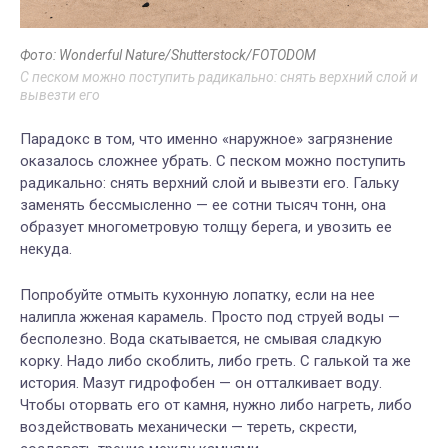
Фото: Wonderful Nature/Shutterstock/FOTODOM
С песком можно поступить радикально: снять верхний слой и
вывезти его
Парадокс в том, что именно «наружное» загрязнение
оказалось сложнее убрать. С песком можно поступить
радикально: снять верхний слой и вывезти его. Гальку
заменять бессмысленно — ее сотни тысяч тонн, она
образует многометровую толщу берега, и увозить ее
некуда.
Попробуйте отмыть кухонную лопатку, если на нее
налипла жженая карамель. Просто под струей воды —
бесполезно. Вода скатывается, не смывая сладкую
корку. Надо либо скоблить, либо греть. С галькой та же
история. Мазут гидрофобен — он отталкивает воду.
Чтобы оторвать его от камня, нужно либо нагреть, либо
воздействовать механически — тереть, скрести,