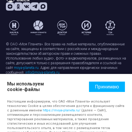
© ОАО «Моя Планета». Все права на любые материалы, опубликованные
на сайте, защищены в соответствии с российским и международным
законодательством об авторском праве и смежных правах.
Использование любых аудио-, фото- и видеоматериалов, размещенных на
сайте, допускается только с разрешения правообладателя и ссылкой на
сайт
moya-planeta.ru
. Адрес для направления юридически значимых
сообщений:
info@moya-planeta.ru
.
Мы используем
Правила сайта
Работа с cookie-файлами
Принимаю
cookie-файлы
Защита персональных данных
Обработка персональных данных
Согласие на обработку персональных данных
Настоящим информируем, что ОАО «Моя Планета» использует
технологию Cookie в целях обеспечения доступа к функционалу сайта
с доменным именем
https://moya-planeta.ru/
(далее — Сайт),
оптимизации и персонализации размещаемого контента,
таргетирования рекламных материалов, а также проведения
статистических и иных исследований для улучшения
пользовательского опыта, в том числе с размещением тегов