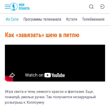
о
Из Сети
Программы телеканала
Кстати
Телебиеннале
Как «завязать» шею в петлю
Игра света и тени, немного красок и фантазия. Еще,
пожалуй, умелые ручки. Так получается незаурядный
розыгрыш к Хэллоуину.