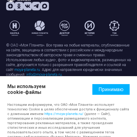
© ОАО «Моя Планета». Все права на любые материалы, опубликованные
на сайте, защищены в соответствии с российским и международным
законодательством об авторском праве и смежных правах.
Использование любых аудио-, фото- и видеоматериалов, размещенных на
сайте, допускается только с разрешения правообладателя и ссылкой на
сайт
moya-planeta.ru
. Адрес для направления юридически значимых
сообщений:
info@moya-planeta.ru
.
Мы используем
Правила сайта
Работа с cookie-файлами
Принимаю
cookie-файлы
Защита персональных данных
Обработка персональных данных
Согласие на обработку персональных данных
Настоящим информируем, что ОАО «Моя Планета» использует
технологию Cookie в целях обеспечения доступа к функционалу сайта
с доменным именем
https://moya-planeta.ru/
(далее — Сайт),
оптимизации и персонализации размещаемого контента,
таргетирования рекламных материалов, а также проведения
статистических и иных исследований для улучшения
пользовательского опыта, в том числе с размещением тегов
системы веб-аналитики «Яндекс Метрика». Нажимая кнопку