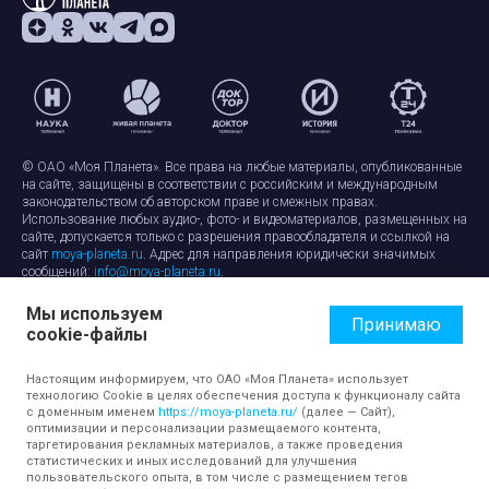
© ОАО «Моя Планета». Все права на любые материалы, опубликованные
на сайте, защищены в соответствии с российским и международным
законодательством об авторском праве и смежных правах.
Использование любых аудио-, фото- и видеоматериалов, размещенных на
сайте, допускается только с разрешения правообладателя и ссылкой на
сайт
moya-planeta.ru
. Адрес для направления юридически значимых
сообщений:
info@moya-planeta.ru
.
Мы используем
Правила сайта
Работа с cookie-файлами
Принимаю
cookie-файлы
Защита персональных данных
Обработка персональных данных
Согласие на обработку персональных данных
Настоящим информируем, что ОАО «Моя Планета» использует
технологию Cookie в целях обеспечения доступа к функционалу сайта
с доменным именем
https://moya-planeta.ru/
(далее — Сайт),
оптимизации и персонализации размещаемого контента,
таргетирования рекламных материалов, а также проведения
статистических и иных исследований для улучшения
пользовательского опыта, в том числе с размещением тегов