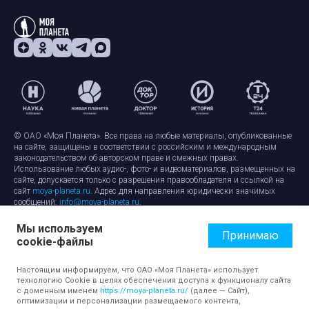
© ОАО «Моя Планета». Все права на любые материалы, опубликованные
на сайте, защищены в соответствии с российским и международным
законодательством об авторском праве и смежных правах.
Использование любых аудио-, фото- и видеоматериалов, размещенных на
сайте, допускается только с разрешения правообладателя и ссылкой на
сайт
moya-planeta.ru
. Адрес для направления юридически значимых
сообщений:
info@moya-planeta.ru
.
Мы используем
Правила сайта
Работа с cookie-файлами
Принимаю
cookie-файлы
Защита персональных данных
Обработка персональных данных
Согласие на обработку персональных данных
Настоящим информируем, что ОАО «Моя Планета» использует
технологию Cookie в целях обеспечения доступа к функционалу сайта
с доменным именем
https://moya-planeta.ru/
(далее — Сайт),
оптимизации и персонализации размещаемого контента,