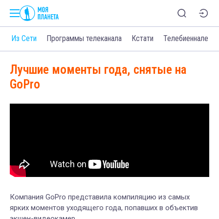
о
Из Сети
Программы телеканала
Кстати
Телебиеннале
Лучшие моменты года, снятые на
GoPro
Компания GoPro представила компиляцию из самых
ярких моментов уходящего года, попавших в объектив
экшен-видеокамер.