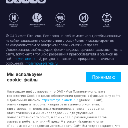
© ОАО «Моя Планета». Все права на любые материалы, опубликованные
на сайте, защищены в соответствии с российским и международным
законодательством об авторском праве и смежных правах.
Использование любых аудио-, фото- и видеоматериалов, размещенных на
сайте, допускается только с разрешения правообладателя и ссылкой на
сайт
moya-planeta.ru
. Адрес для направления юридически значимых
сообщений:
info@moya-planeta.ru
.
Мы используем
Правила сайта
Работа с cookie-файлами
Принимаю
cookie-файлы
Защита персональных данных
Обработка персональных данных
Согласие на обработку персональных данных
Настоящим информируем, что ОАО «Моя Планета» использует
технологию Cookie в целях обеспечения доступа к функционалу сайта
с доменным именем
https://moya-planeta.ru/
(далее — Сайт),
оптимизации и персонализации размещаемого контента,
таргетирования рекламных материалов, а также проведения
статистических и иных исследований для улучшения
пользовательского опыта, в том числе с размещением тегов
системы веб-аналитики «Яндекс Метрика». Нажимая кнопку
«Принимаю» и продолжая использовать Сайт, Вы подтверждаете, что