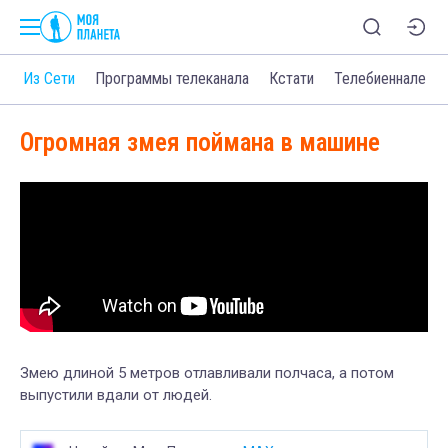
о
Из Сети
Программы телеканала
Кстати
Телебиеннале
Огромная змея поймана в машине
Змею длиной 5 метров отлавливали полчаса, а потом
выпустили вдали от людей.