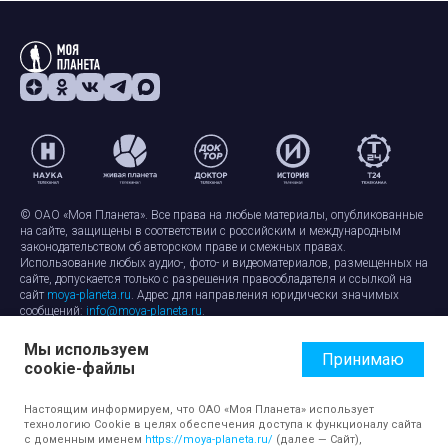
© ОАО «Моя Планета». Все права на любые материалы, опубликованные
на сайте, защищены в соответствии с российским и международным
законодательством об авторском праве и смежных правах.
Использование любых аудио-, фото- и видеоматериалов, размещенных на
сайте, допускается только с разрешения правообладателя и ссылкой на
сайт
moya-planeta.ru
. Адрес для направления юридически значимых
сообщений:
info@moya-planeta.ru
.
Мы используем
Правила сайта
Работа с cookie-файлами
Принимаю
cookie-файлы
Защита персональных данных
Обработка персональных данных
Согласие на обработку персональных данных
Настоящим информируем, что ОАО «Моя Планета» использует
технологию Cookie в целях обеспечения доступа к функционалу сайта
с доменным именем
https://moya-planeta.ru/
(далее — Сайт),