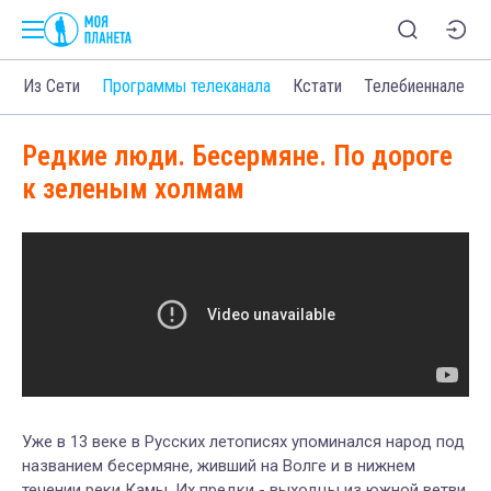
о
Из Сети
Программы телеканала
Кстати
Телебиеннале
Редкие люди. Бесермяне. По дороге
к зеленым холмам
Уже в 13 веке в Русских летописях упоминался народ под
названием бесермяне, живший на Волге и в нижнем
течении реки Камы. Их предки - выходцы из южной ветви