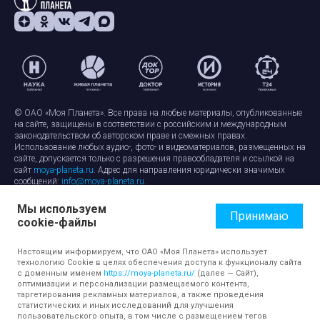
© ОАО «Моя Планета». Все права на любые материалы, опубликованные
на сайте, защищены в соответствии с российским и международным
законодательством об авторском праве и смежных правах.
Использование любых аудио-, фото- и видеоматериалов, размещенных на
сайте, допускается только с разрешения правообладателя и ссылкой на
сайт
moya-planeta.ru
. Адрес для направления юридически значимых
сообщений:
info@moya-planeta.ru
.
Мы используем
Правила сайта
Работа с cookie-файлами
Принимаю
cookie-файлы
Защита персональных данных
Обработка персональных данных
Согласие на обработку персональных данных
Настоящим информируем, что ОАО «Моя Планета» использует
технологию Cookie в целях обеспечения доступа к функционалу сайта
с доменным именем
https://moya-planeta.ru/
(далее — Сайт),
оптимизации и персонализации размещаемого контента,
таргетирования рекламных материалов, а также проведения
статистических и иных исследований для улучшения
пользовательского опыта, в том числе с размещением тегов