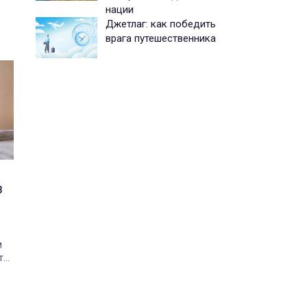
нации
Джетлаг: как победить
врага путешественника
з
м
ть