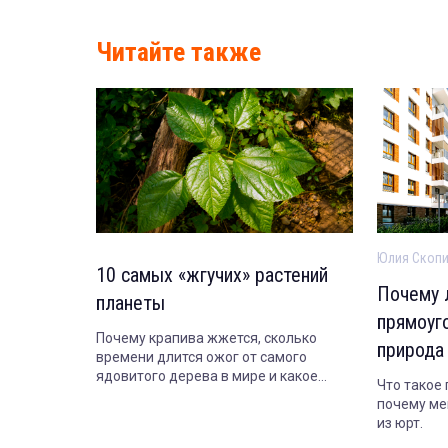
Читайте также
Юлия Скоп
10 самых «жгучих» растений
Почему 
планеты
прямоуг
Почему крапива жжется, сколько
природа
времени длится ожог от самого
ядовитого дерева в мире и какое
Что такое
растение опасно даже когда совсем
почему ме
засохнет.
из юрт.