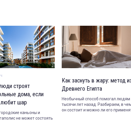
ич
Как заснуть в жару: метод и
люди строят
Древнего Египта
ольные дома, если
Необычный способ помогал людям
 любит шар
тысячи лет назад. Разбираем, в че
он состоит и можно ли его применя
 городские каньоны и
сегодня.
гаполис не может состоять