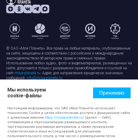
© ОАО «Моя Планета». Все права на любые материалы, опубликованные
на сайте, защищены в соответствии с российским и международным
законодательством об авторском праве и смежных правах.
Использование любых аудио-, фото- и видеоматериалов, размещенных на
сайте, допускается только с разрешения правообладателя и ссылкой на
сайт
moya-planeta.ru
. Адрес для направления юридически значимых
сообщений:
info@moya-planeta.ru
.
Мы используем
Правила сайта
Работа с cookie-файлами
Принимаю
cookie-файлы
Защита персональных данных
Обработка персональных данных
Согласие на обработку персональных данных
Настоящим информируем, что ОАО «Моя Планета» использует
технологию Cookie в целях обеспечения доступа к функционалу сайта
с доменным именем
https://moya-planeta.ru/
(далее — Сайт),
оптимизации и персонализации размещаемого контента,
таргетирования рекламных материалов, а также проведения
статистических и иных исследований для улучшения
пользовательского опыта, в том числе с размещением тегов