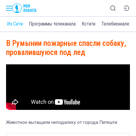
о
Из Сети
Программы телеканала
Кстати
Телебиеннале
В Румынии пожарные спасли собаку,
провалившуюся под лед
Животное вытащили неподалеку от города Питешти.