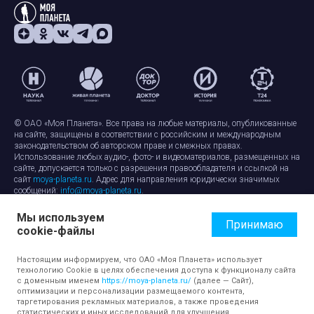
© ОАО «Моя Планета». Все права на любые материалы, опубликованные
на сайте, защищены в соответствии с российским и международным
законодательством об авторском праве и смежных правах.
Использование любых аудио-, фото- и видеоматериалов, размещенных на
сайте, допускается только с разрешения правообладателя и ссылкой на
сайт
moya-planeta.ru
. Адрес для направления юридически значимых
сообщений:
info@moya-planeta.ru
.
Мы используем
Правила сайта
Работа с cookie-файлами
Принимаю
cookie-файлы
Защита персональных данных
Обработка персональных данных
Согласие на обработку персональных данных
Настоящим информируем, что ОАО «Моя Планета» использует
технологию Cookie в целях обеспечения доступа к функционалу сайта
с доменным именем
https://moya-planeta.ru/
(далее — Сайт),
оптимизации и персонализации размещаемого контента,
таргетирования рекламных материалов, а также проведения
статистических и иных исследований для улучшения