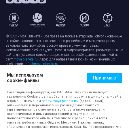
© ОАО «Моя Планета». Все права на любые материалы, опубликованные
на сайте, защищены в соответствии с российским и международным
законодательством об авторском праве и смежных правах.
Использование любых аудио-, фото- и видеоматериалов, размещенных на
сайте, допускается только с разрешения правообладателя и ссылкой на
сайт
moya-planeta.ru
. Адрес для направления юридически значимых
сообщений:
info@moya-planeta.ru
.
Мы используем
Правила сайта
Работа с cookie-файлами
Принимаю
cookie-файлы
Защита персональных данных
Обработка персональных данных
Согласие на обработку персональных данных
Настоящим информируем, что ОАО «Моя Планета» использует
технологию Cookie в целях обеспечения доступа к функционалу сайта
с доменным именем
https://moya-planeta.ru/
(далее — Сайт),
оптимизации и персонализации размещаемого контента,
таргетирования рекламных материалов, а также проведения
статистических и иных исследований для улучшения
пользовательского опыта, в том числе с размещением тегов
системы веб-аналитики «Яндекс Метрика». Нажимая кнопку
«Принимаю» и продолжая использовать Сайт, Вы подтверждаете, что