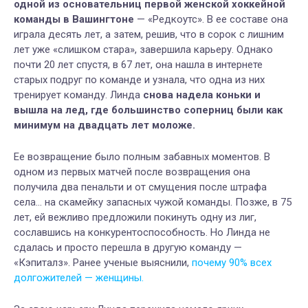
одной из основательниц первой женской хоккейной
команды в Вашингтоне
— «Редкоутс». В ее составе она
играла десять лет, а затем, решив, что в сорок с лишним
лет уже «слишком стара», завершила карьеру. Однако
почти 20 лет спустя, в 67 лет, она нашла в интернете
старых подруг по команде и узнала, что одна из них
тренирует команду. Линда
снова надела коньки и
вышла на лед, где большинство соперниц были как
минимум на двадцать лет моложе.
Ее возвращение было полным забавных моментов. В
одном из первых матчей после возвращения она
получила два пенальти и от смущения после штрафа
села… на скамейку запасных чужой команды. Позже, в 75
лет, ей вежливо предложили покинуть одну из лиг,
сославшись на конкурентоспособность. Но Линда не
сдалась и просто перешла в другую команду —
«Кэпиталз». Ранее ученые выяснили,
почему 90% всех
долгожителей — женщины.