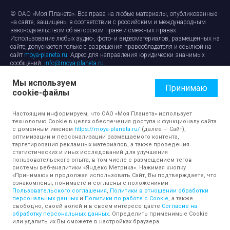
© ОАО «Моя Планета». Все права на любые материалы, опубликованные
на сайте, защищены в соответствии с российским и международным
законодательством об авторском праве и смежных правах.
Использование любых аудио-, фото- и видеоматериалов, размещенных на
сайте, допускается только с разрешения правообладателя и ссылкой на
сайт
moya-planeta.ru
. Адрес для направления юридически значимых
сообщений:
info@moya-planeta.ru
.
Мы используем
Правила сайта
Работа с cookie-файлами
Принимаю
cookie-файлы
Защита персональных данных
Обработка персональных данных
Согласие на обработку персональных данных
Настоящим информируем, что ОАО «Моя Планета» использует
технологию Cookie в целях обеспечения доступа к функционалу сайта
с доменным именем
https://moya-planeta.ru/
(далее — Сайт),
оптимизации и персонализации размещаемого контента,
таргетирования рекламных материалов, а также проведения
статистических и иных исследований для улучшения
пользовательского опыта, в том числе с размещением тегов
системы веб-аналитики «Яндекс Метрика». Нажимая кнопку
«Принимаю» и продолжая использовать Сайт, Вы подтверждаете, что
ознакомлены, понимаете и согласны с положениями
Пользовательского соглашения
,
Политики в отношении обработки
персональных данных
и
Политики по работе с Cookie
, а также
свободно, своей волей и в своем интересе даёте
Согласие на
обработку персональных данных
. Определить применимые Cookie
или удалить их Вы сможете в настройках браузера.