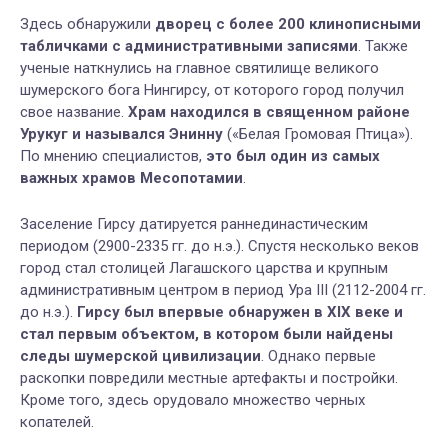
Здесь обнаружили
дворец с более 200 клинописными
табличками с административными записями
. Также
ученые наткнулись на главное святилище великого
шумерского бога Нингирсу, от которого город получил
свое название.
Храм находился в священном районе
Урукуг и назывался Энинну
(«Белая Громовая Птица»).
По мнению специалистов,
это был один из самых
важных храмов Месопотамии
.
Заселение Гирсу датируется раннединастическим
периодом (2900-2335 гг. до н.э.). Спустя несколько веков
город стал столицей Лагашского царства и крупным
административным центром в период Ура III (2112-2004 гг.
до н.э.).
Гирсу был впервые обнаружен в XIX веке и
стал первым объектом, в котором были найдены
следы шумерской цивилизации
. Однако первые
раскопки повредили местные артефакты и постройки.
Кроме того, здесь орудовало множество черных
копателей.