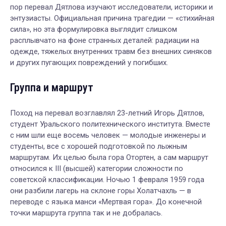
пор перевал Дятлова изучают исследователи, историки и
энтузиасты. Официальная причина трагедии — «стихийная
сила», но эта формулировка выглядит слишком
расплывчато на фоне странных деталей: радиации на
одежде, тяжелых внутренних травм без внешних синяков
и других пугающих повреждений у погибших.
Группа и маршрут
Поход на перевал возглавлял 23-летний Игорь Дятлов,
студент Уральского политехнического института. Вместе
с ним шли еще восемь человек — молодые инженеры и
студенты, все с хорошей подготовкой по лыжным
маршрутам. Их целью была гора Отортен, а сам маршрут
относился к III (высшей) категории сложности по
советской классификации. Ночью 1 февраля 1959 года
они разбили лагерь на склоне горы Холатчахль — в
переводе с языка манси «Мертвая гора». До конечной
точки маршрута группа так и не добралась.