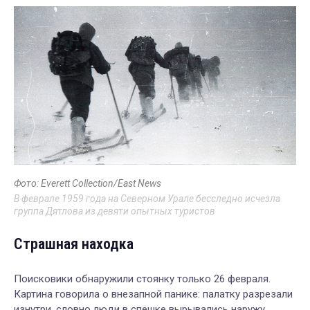
Фото: Everett Collection/East News
В феврале 1959 года на Северном Урале бесследно исчезла
группа Дятлова из девяти опытных туристов
Страшная находка
Поисковики обнаружили стоянку только 26 февраля.
Картина говорила о внезапной панике: палатку разрезали
изнутри, словно люди в спешке вырывались наружу.