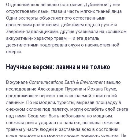
Отдельный шок вызвало состояние Дубининой: у нее
отсутствовали язык, глаза и часть мягких тканей лица.
Одни эксперты объясняют это естественными
процессами разложения, действием воды в ручье и
зверями-падальщиками, другие указывали на «слишком
аккуратный» характер травм — и эта деталь
десятилетиями подогревала слухи о насильственной
смерти.
Научные версии: лавина и не только
В журнале
Communications Earth & Environment
вышло
исследование Александра Пузрина и Йохана Гауме,
предложившее версию так называемой «плиточной
лавины». По их модели, туристы, вырезав площадку в
снежном склоне под палатку, могли ослабить слой снега
над ними. Сход мог быть небольшим, но мощным:
снежная плита ударила по палатке, вызвала тяжелые
травмы у части людей и заставила всех в состоянии
шока, темноте и на морозе срочно покинуть укрытие. На