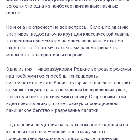
сегодня это одна из наиболее признанных научных
гипотез.
Но и она не отвечает на все вопросы. Склон, по мнению
скептиков, недостаточно крут для классической лавины,
а спасатели при осмотре не описывали явных следов
схода снега. Поэтому экспертами рассматривается
множество альтернативных версий.
Одна из них — инфразвуковая. Редкие ветровые режимы
над гребнями гор способны генерировать
низкочастотные колебания, которые человек не слышит,
но может ощущать как внезапный беспричинный ужас,
тошноту и неконтролируемую панику. Сторонники этой
идеи предполагают, что инфразвук спровоцировал
паническое бегство и разрезание палатки.
Подозрения следствия на начальном этапе падали и на
коренных жителей — манси, поскольку место
происшествия находилось рядом с их священными