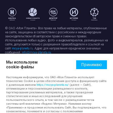
© ОАО «Моя Планета». Все права на любые материалы, опубликованные
на сайте, защищены в соответствии с российским и международным
законодательством об авторском праве и смежных правах.
Использование любых аудио-, фото- и видеоматериалов, размещенных на
сайте, допускается только с разрешения правообладателя и ссылкой на
сайт
moya-planeta.ru
. Адрес для направления юридически значимых
сообщений:
info@moya-planeta.ru
.
Мы используем
Правила сайта
Работа с cookie-файлами
Принимаю
cookie-файлы
Защита персональных данных
Обработка персональных данных
Согласие на обработку персональных данных
Настоящим информируем, что ОАО «Моя Планета» использует
технологию Cookie в целях обеспечения доступа к функционалу сайта
с доменным именем
https://moya-planeta.ru/
(далее — Сайт),
оптимизации и персонализации размещаемого контента,
таргетирования рекламных материалов, а также проведения
статистических и иных исследований для улучшения
пользовательского опыта, в том числе с размещением тегов
системы веб-аналитики «Яндекс Метрика». Нажимая кнопку
«Принимаю» и продолжая использовать Сайт, Вы подтверждаете, что
ознакомлены, понимаете и согласны с положениями