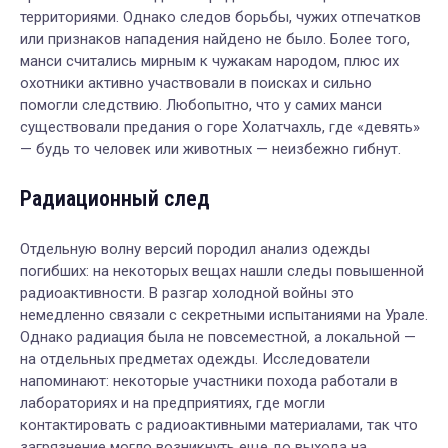
территориями. Однако следов борьбы, чужих отпечатков
или признаков нападения найдено не было. Более того,
манси считались мирным к чужакам народом, плюс их
охотники активно участвовали в поисках и сильно
помогли следствию. Любопытно, что у самих манси
существовали предания о горе Холатчахль, где «девять»
— будь то человек или животных — неизбежно гибнут.
Радиационный след
Отдельную волну версий породил анализ одежды
погибших: на некоторых вещах нашли следы повышенной
радиоактивности. В разгар холодной войны это
немедленно связали с секретными испытаниями на Урале.
Однако радиация была не повсеместной, а локальной —
на отдельных предметах одежды. Исследователи
напоминают: некоторые участники похода работали в
лабораториях и на предприятиях, где могли
контактировать с радиоактивными материалами, так что
загрязнение могло возникнуть еще до выхода на