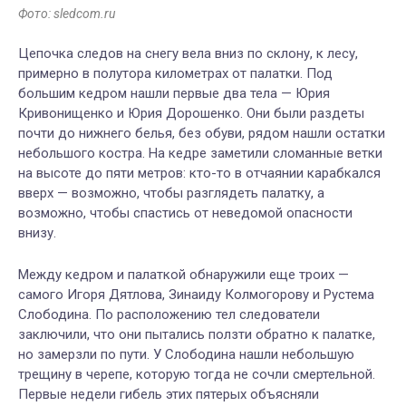
Фото: sledcom.ru
Цепочка следов на снегу вела вниз по склону, к лесу,
примерно в полутора километрах от палатки. Под
большим кедром нашли первые два тела — Юрия
Кривонищенко и Юрия Дорошенко. Они были раздеты
почти до нижнего белья, без обуви, рядом нашли остатки
небольшого костра. На кедре заметили сломанные ветки
на высоте до пяти метров: кто-то в отчаянии карабкался
вверх — возможно, чтобы разглядеть палатку, а
возможно, чтобы спастись от неведомой опасности
внизу.
Между кедром и палаткой обнаружили еще троих —
самого Игоря Дятлова, Зинаиду Колмогорову и Рустема
Слободина. По расположению тел следователи
заключили, что они пытались ползти обратно к палатке,
но замерзли по пути. У Слободина нашли небольшую
трещину в черепе, которую тогда не сочли смертельной.
Первые недели гибель этих пятерых объясняли