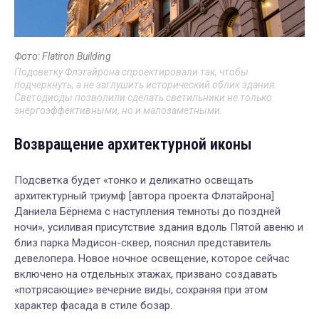
Фото: Flatiron Building
Подсветку Флэтайрона спроектировали так, чтобы
подчеркнуть, а не заглушить исторический облик здания.
Светодиоды позволили сделать светильники не только
энергоэффективными, но и малозаметными.
Возвращение архитектурной иконы
Подсветка будет «тонко и деликатно освещать
архитектурный триумф [автора проекта Флэтайрона]
Даниела Бёрнема с наступления темноты до поздней
ночи», усиливая присутствие здания вдоль Пятой авеню и
близ парка Мэдисон-сквер, пояснил представитель
девелопера. Новое ночное освещение, которое сейчас
включено на отдельных этажах, призвано создавать
«потрясающие» вечерние виды, сохраняя при этом
характер фасада в стиле бозар.