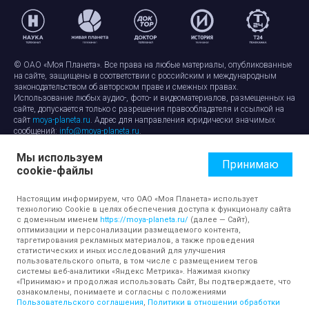
© ОАО «Моя Планета». Все права на любые материалы, опубликованные
на сайте, защищены в соответствии с российским и международным
законодательством об авторском праве и смежных правах.
Использование любых аудио-, фото- и видеоматериалов, размещенных на
сайте, допускается только с разрешения правообладателя и ссылкой на
сайт
moya-planeta.ru
. Адрес для направления юридически значимых
сообщений:
info@moya-planeta.ru
.
Мы используем
Правила сайта
Работа с cookie-файлами
Принимаю
cookie-файлы
Защита персональных данных
Обработка персональных данных
Согласие на обработку персональных данных
Настоящим информируем, что ОАО «Моя Планета» использует
технологию Cookie в целях обеспечения доступа к функционалу сайта
с доменным именем
https://moya-planeta.ru/
(далее — Сайт),
оптимизации и персонализации размещаемого контента,
таргетирования рекламных материалов, а также проведения
статистических и иных исследований для улучшения
пользовательского опыта, в том числе с размещением тегов
системы веб-аналитики «Яндекс Метрика». Нажимая кнопку
«Принимаю» и продолжая использовать Сайт, Вы подтверждаете, что
ознакомлены, понимаете и согласны с положениями
Пользовательского соглашения
,
Политики в отношении обработки