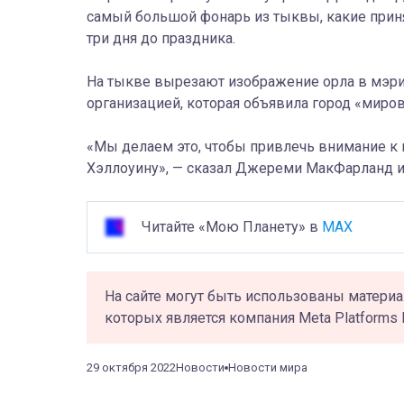
самый большой фонарь из тыквы, какие приня
три дня до праздника
.
На тыкве вырезают изображение орла в мэрии
организацией, которая объяв
ила
город «миров
«
Мы делаем это
, чтобы привлечь внимание к
Хэллоуину», — сказал Джереми МакФарланд из
Читайте «Мою Планету» в
MAX
На сайте могут быть использованы материа
которых является компания Meta Platforms 
29 октября 2022
Новости
Новости мира