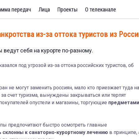
амма передач
Лица
Проекты
О телеканале
нкротства из-за оттока туристов из Росси
ы ведут себя на курорте по-разному.
ался под угрозой из-за оттока российских туристов, об
ран не могут заменить россиян, мало кто приезжает туда н
е за счет туризма, вынуждены закрываться или терпят
 покупателей опустели и магазины, торгующие
предметам
ропы предпочитают быстро осмотреть главные
ь склонны к санаторно-курортному лечению
в принципе, 