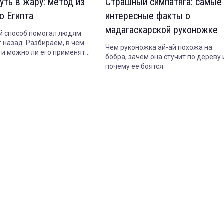
уть в жару: метод из
Страшный симпатяга: самые
о Египта
интересные факты о
мадагаскарской руконожке
 способ помогал людям
 назад. Разбираем, в чем
Чем руконожка ай-ай похожа на
т и можно ли его применять
бобра, зачем она стучит по дереву 
почему ее боятся.