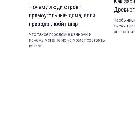
Как засн
Почему люди строят
Древнег
прямоугольные дома, если
Необычный
природа любит шар
тысячи лет
он состои
Что такое городские каньоны и
сегодня.
почему мегаполис не может состоять
из юрт.