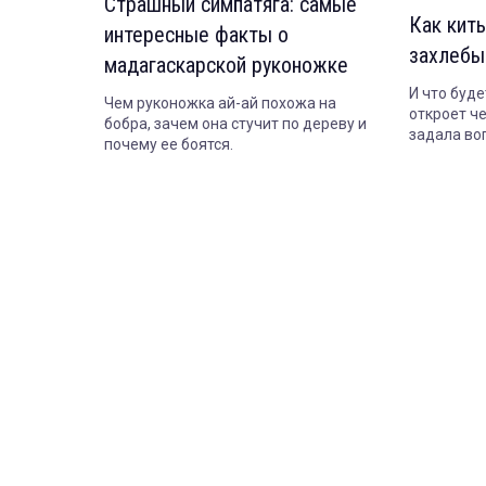
Страшный симпатяга: самые
Как киты
интересные факты о
захлебы
мадагаскарской руконожке
И что буде
Чем руконожка ай-ай похожа на
откроет ч
бобра, зачем она стучит по дереву и
задала во
почему ее боятся.