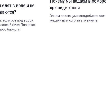
Почему мы падаем в обмор
 едят в воде и не
при виде крови
ваются?
Зачем эволюции понадобился этот
т, если рот под водой
механизм и кого за это винить.
еловек? «Моя Планета»
прос биологу.