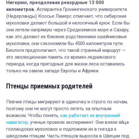
Нигерию, преодолевая рекордные 13 000
километров.
Аспирантка Гронингенского университета
(Нидерланды) Коосье Ламерс отмечает, что сибирские
мухоловки делают большой и нелогичный крюк. Если бы
они летели напрямую через Средиземное море и Сахару,
как это делают их близкие родственники ошейниковые
мухоловки, они сэкономили бы 4500 километров пути.
Биологи предполагают, что такой странный маршрут —
это эволюционная память со времен ледникового
периода, когда пригодные для жизни леса оставались
только на самом западе Европы и Африки.
Птенцы приемных родителей
Певчие птицы мигрируют в одиночку и строго по ночам,
поэтому они не могут просто лететь за опытным
вожаком. Чтобы понять,
как работает их внутренний
навигатор,
ученые провели эксперимент. Они взяли яйца
голландских мухоловок и подложили их в гнезда к
шведским птицам. Часть птенцов выросла в Швеции под