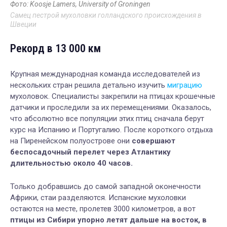
Фото: Koosje Lamers, University of Groningen
Самец пестрой мухоловки голландского происхождения в
Швеции
Рекорд в 13 000 км
Крупная международная команда исследователей из
нескольких стран решила детально изучить
миграцию
мухоловок. Специалисты закрепили на птицах крошечные
датчики и проследили за их перемещениями. Оказалось,
что абсолютно все популяции этих птиц сначала берут
курс на Испанию и Португалию. После короткого отдыха
на Пиренейском полуострове они
совершают
беспосадочный перелет через Атлантику
длительностью около 40 часов.
Только добравшись до самой западной оконечности
Африки, стаи разделяются. Испанские мухоловки
остаются на месте, пролетев 3000 километров, а вот
птицы из Сибири упорно летят дальше на восток, в