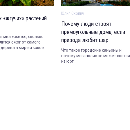
Юлия Скопич
х «жгучих» растений
Почему люди строят
прямоугольные дома, если
апива жжется, сколько
природа любит шар
лится ожог от самого
 дерева в мире и какое
Что такое городские каньоны и
опасно даже когда совсем
почему мегаполис не может состоя
из юрт.