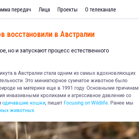
амма передач
Лица
Проекты
О телеканале
в восстановили в Австралии
е, но и запускают процесс естественного
дикута в Австралии стала одним из самых вдохновляющих
ельности. Это миниатюрное сумчатое животное было
роде на материке еще в 1991 году. Основными причинам
ния инвазивными кроликами и агрессивное давление со
и
одичавшие кошки
, пишет
Focusing on Wildlife.
Ранее мы
чных животных.