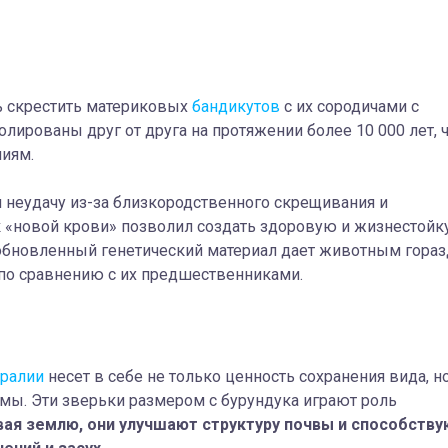
ь скрестить материковых
бандикутов
с их сородичами с
олированы друг от друга на протяжении более 10 000 лет, 
чиям.
неудачу из-за близкородственного скрещивания и
к «новой крови» позволил создать здоровую и жизнестой
 обновленный генетический материал дает животным гора
по сравнению с их предшественниками.
тралии
несет в себе не только ценность сохранения вида, н
мы. Эти зверьки размером с бурундука играют роль
ая землю, они улучшают структуру почвы и способству