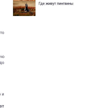
Где живут пингвины
что
кую
здо
о и
ют