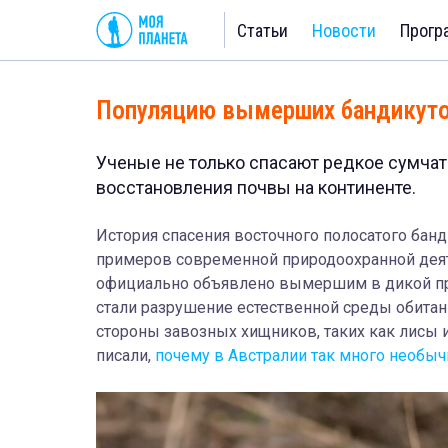
Статьи
Новости
Прогр
Популяцию вымерших бандикуто
Ученые не только спасают редкое сумчато
восстановления почвы на континенте.
История спасения восточного полосатого бан
примеров современной природоохранной деят
официально объявлено вымершим в дикой при
стали разрушение естественной среды обита
стороны завозных хищников, таких как лисы 
писали,
почему в Австралии так много необы