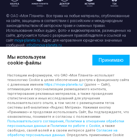
© ОАО «Моя Планета». Все права на любые материалы, опубликованные
на сайте, защищены в соответствии с российским и международным
законодательством об авторском праве и смежных правах.
Использование любых аудио-, фото- и видеоматериалов, размещенных на
сайте, допускается только с разрешения правообладателя и ссылкой на
сайт
moya-planeta.ru
. Адрес для направления юридически значимых
сообщений:
info@moya-planeta.ru
.
Мы используем
Правила сайта
Работа с cookie-файлами
Принимаю
cookie-файлы
Защита персональных данных
Обработка персональных данных
Согласие на обработку персональных данных
Настоящим информируем, что ОАО «Моя Планета» использует
технологию Cookie в целях обеспечения доступа к функционалу сайта
с доменным именем
https://moya-planeta.ru/
(далее — Сайт),
оптимизации и персонализации размещаемого контента,
таргетирования рекламных материалов, а также проведения
статистических и иных исследований для улучшения
пользовательского опыта, в том числе с размещением тегов
системы веб-аналитики «Яндекс Метрика». Нажимая кнопку
«Принимаю» и продолжая использовать Сайт, Вы подтверждаете, что
ознакомлены, понимаете и согласны с положениями
Пользовательского соглашения
,
Политики в отношении обработки
персональных данных
и
Политики по работе с Cookie
, а также
свободно, своей волей и в своем интересе даёте
Согласие на
обработку персональных данных
. Определить применимые Cookie