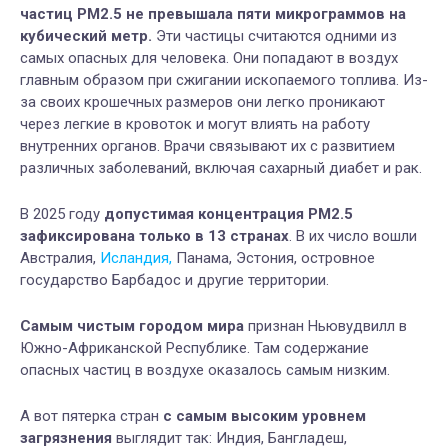
частиц PM2.5 не превышала пяти микрограммов на
кубический метр.
Эти частицы считаются одними из
самых опасных для человека. Они попадают в воздух
главным образом при сжигании ископаемого топлива. Из-
за своих крошечных размеров они легко проникают
через легкие в кровоток и могут влиять на работу
внутренних органов. Врачи связывают их с развитием
различных заболеваний, включая сахарный диабет и рак.
В 2025 году
допустимая концентрация PM2.5
зафиксирована только в 13 странах
. В их число вошли
Австралия,
Исландия,
Панама, Эстония, островное
государство Барбадос и другие территории.
Самым чистым городом мира
признан Ньювудвилл в
Южно-Африканской Республике. Там содержание
опасных частиц в воздухе оказалось самым низким.
А вот пятерка стран
с самым высоким уровнем
загрязнения
выглядит так: Индия, Бангладеш,