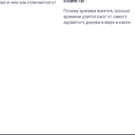
планеты
оил и чем они отличаются от
Почему крапива жжется, сколько
времени длится ожог от самого
ядовитого дерева в мире и какое
растение опасно даже когда совсе
засохнет.