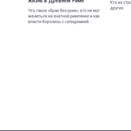
жизнь в Древнем Риме
Кто их стр
других.
Что такое «брак без руки», кто не мог
жениться на знатной римлянке и как
власти боролись с «эпидемией
безбрачия».