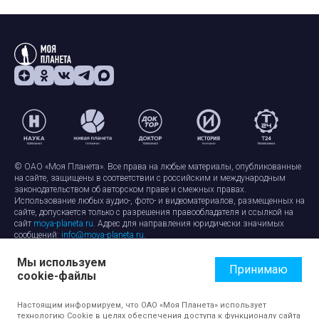
© ОАО «Моя Планета». Все права на любые материалы, опубликованные
на сайте, защищены в соответствии с российским и международным
законодательством об авторском праве и смежных правах.
Использование любых аудио-, фото- и видеоматериалов, размещенных на
сайте, допускается только с разрешения правообладателя и ссылкой на
сайт
moya-planeta.ru
. Адрес для направления юридически значимых
сообщений:
info@moya-planeta.ru
.
Мы используем
Правила сайта
Работа с cookie-файлами
Принимаю
cookie-файлы
Защита персональных данных
Обработка персональных данных
Согласие на обработку персональных данных
Настоящим информируем, что ОАО «Моя Планета» использует
технологию Cookie в целях обеспечения доступа к функционалу сайта