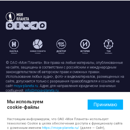
© ОАО «Моя Планета». Все права на любые материалы, опубликованные
на сайте, защищены в соответствии с российским и международным
законодательством об авторском праве и смежных правах.
Использование любых аудио-, фото- и видеоматериалов, размещенных на
сайте, допускается только с разрешения правообладателя и ссылкой на
сайт
moya-planeta.ru
. Адрес для направления юридически значимых
сообщений:
info@moya-planeta.ru
.
Мы используем
Правила сайта
Работа с cookie-файлами
Принимаю
cookie-файлы
Защита персональных данных
Обработка персональных данных
Согласие на обработку персональных данных
Настоящим информируем, что ОАО «Моя Планета» использует
технологию Cookie в целях обеспечения доступа к функционалу сайта
с доменным именем
https://moya-planeta.ru/
(далее — Сайт),