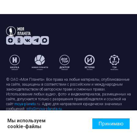
© ОАО «Моя Планета». Все права на любые материалы, опубликованные
на сайте, защищены в соответствии с российским и международным
законодательством об авторском праве и смежных правах.
Использование любых аудио-, фото- и видеоматериалов, размещенных на
сайте, допускается только с разрешения правообладателя и ссылкой на
сайт
moya-planeta.ru
. Адрес для направления юридически значимых
сообщений:
info@moya-planeta.ru
.
Мы используем
Правила сайта
Работа с cookie-файлами
Принимаю
cookie-файлы
Защита персональных данных
Обработка персональных данных
Согласие на обработку персональных данных