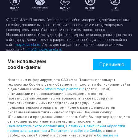
© ОАО «Моя Планета». Все права на любые материалы, опубликованные
на сайте, защищены в соответствии с российским и международным
законодательством об авторском праве и смежных правах.
Использование любых аудио-, фото- и видеоматериалов, размещенных на
сайте, допускается только с разрешения правообладателя и ссылкой на
сайт
moya-planeta.ru
. Адрес для направления юридически значимых
сообщений:
info@moya-planeta.ru
.
Мы используем
Правила сайта
Работа с cookie-файлами
Принимаю
cookie-файлы
Защита персональных данных
Обработка персональных данных
Согласие на обработку персональных данных
Настоящим информируем, что ОАО «Моя Планета» использует
технологию Cookie в целях обеспечения доступа к функционалу сайта
с доменным именем
https://moya-planeta.ru/
(далее — Сайт),
оптимизации и персонализации размещаемого контента,
таргетирования рекламных материалов, а также проведения
статистических и иных исследований для улучшения
пользовательского опыта, в том числе с размещением тегов
системы веб-аналитики «Яндекс Метрика». Нажимая кнопку
«Принимаю» и продолжая использовать Сайт, Вы подтверждаете, что
ознакомлены, понимаете и согласны с положениями
Пользовательского соглашения
,
Политики в отношении обработки
персональных данных
и
Политики по работе с Cookie
, а также
свободно, своей волей и в своем интересе даёте
Согласие на