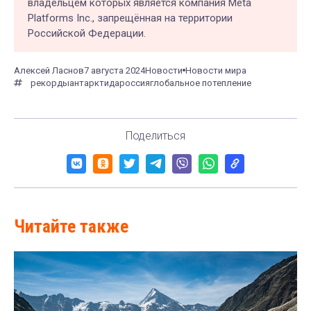
владельцем которых является компания Meta
Platforms Inc., запрещённая на территории
Российской Федерации.
Алексей Ласнов
7 августа 2024
Новости
Новости мира
рекорды
антарктида
россия
глобальное потепление
Поделиться
Читайте также