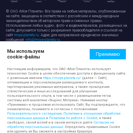
© ОАО «Моя Планета». Все права на любые материалы, опубликованные
на сайте, защищены в соответствии с российским и международным
законодательством об авторском праве и смежных правах.
Использование любых аудио-, фото- и видеоматериалов, размещенных на
сайте, допускается только с разрешения правообладателя и ссылкой на
сайт
moya-planeta.ru
. Адрес для направления юридически значимых
сообщений:
info@moya-planeta.ru
.
Мы используем
Правила сайта
Работа с cookie-файлами
Принимаю
cookie-файлы
Защита персональных данных
Обработка персональных данных
Согласие на обработку персональных данных
Настоящим информируем, что ОАО «Моя Планета» использует
технологию Cookie в целях обеспечения доступа к функционалу сайта
с доменным именем
https://moya-planeta.ru/
(далее — Сайт),
оптимизации и персонализации размещаемого контента,
таргетирования рекламных материалов, а также проведения
статистических и иных исследований для улучшения
пользовательского опыта, в том числе с размещением тегов
системы веб-аналитики «Яндекс Метрика». Нажимая кнопку
«Принимаю» и продолжая использовать Сайт, Вы подтверждаете, что
ознакомлены, понимаете и согласны с положениями
Пользовательского соглашения
,
Политики в отношении обработки
персональных данных
и
Политики по работе с Cookie
, а также
свободно, своей волей и в своем интересе даёте
Согласие на
обработку персональных данных
. Определить применимые Cookie
или удалить их Вы сможете в настройках браузера.