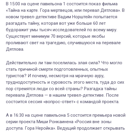
В 15:00 на сцене павильона 1 состоится показ фильма
«Тайна на карте. Гора мертвецов, или перевал Дятлова». В
новом тревел-детективе Вадим Норштейн попытается
разгадать тайну, которая вот уже больше 60 лет
будоражит умы тысяч исследователей по всему миру.
Существует минимум 70 версий, которые якобы
проливают свет на трагедию, случившуюся на перевале
Дятлова.
Действительно ли там поселилась злая сила? Что могло
стать причиной смерти подготовленных, опытных
туристов? И почему, несмотря на мрачную ауру,
труднодоступность и суровость этого места, туда до сих
пор стремятся люди со всей страны? Разгадка тайны
перевала Дятлова — в нашем тревел-детективе. После
состоится сессия «вопрос-ответ» с командой проекта.
А в 16:30 на сцене павильона 5 состоится премьера новой
серии проекта Миши Ронкаинена «Россия вне зоны
доступа. Гора Неройка». Ведущий продолжает открывать