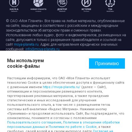
© ОАО «Моя Планета». Все права на любые материалы, опубликованные
на сайте, защищены в соответствии с российским и международным
законодательством об авторском праве и смежных правах.
Использование любых аудио-, фото- и видеоматериалов, размещенных на
сайте, допускается только с разрешения правообладателя и ссылкой на
сайт
moya-planeta.ru
. Адрес для направления юридически значимых
сообщений:
info@moya-planeta.ru
.
Мы используем
Правила сайта
Работа с cookie-файлами
Принимаю
cookie-файлы
Защита персональных данных
Обработка персональных данных
Согласие на обработку персональных данных
Настоящим информируем, что ОАО «Моя Планета» использует
технологию Cookie в целях обеспечения доступа к функционалу сайта
с доменным именем
https://moya-planeta.ru/
(далее — Сайт),
оптимизации и персонализации размещаемого контента,
таргетирования рекламных материалов, а также проведения
статистических и иных исследований для улучшения
пользовательского опыта, в том числе с размещением тегов
системы веб-аналитики «Яндекс Метрика». Нажимая кнопку
«Принимаю» и продолжая использовать Сайт, Вы подтверждаете, что
ознакомлены, понимаете и согласны с положениями
Пользовательского соглашения
,
Политики в отношении обработки
персональных данных
и
Политики по работе с Cookie
, а также
свободно, своей волей и в своем интересе даёте
Согласие на