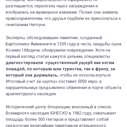
разглашается, перелезла через заграждения и
взобралась на мраморное изваяние. Позже она заявила
правоохранителям, что друзья подбили ее прикоснуться к
гениталиям Нептуна.
Эксперты, обследовавшие памятник, созданный
Бартоломео Амманнати в 1559 году в честь свадьбы сына
Козимо I Медичи, обнаружили повреждения. Хотя на
первый взгляд статуи кажутся целыми, специалисты
диагностировали существенный ущерб как ногам
лошадей, по которым шла туристка, так и фризу, за
который она держалась,
чтобы не поскользнуться.
Итоговый счет за «шутку» составил 5000 евро, а
нарушительнице предъявлено обвинение в порче объекта
архитектурного наследия.
Исторический центр Флоренции, внесенный в список
Всемирного наследия ЮНЕСКО в 1982 году, охватывает
площадь более 500 гектаров и представляет собой
средоточие величайших памятников итальянского