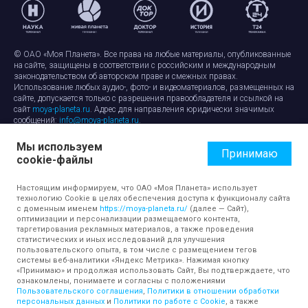
© ОАО «Моя Планета». Все права на любые материалы, опубликованные
на сайте, защищены в соответствии с российским и международным
законодательством об авторском праве и смежных правах.
Использование любых аудио-, фото- и видеоматериалов, размещенных на
сайте, допускается только с разрешения правообладателя и ссылкой на
сайт
moya-planeta.ru
. Адрес для направления юридически значимых
сообщений:
info@moya-planeta.ru
.
Мы используем
Правила сайта
Работа с cookie-файлами
Принимаю
cookie-файлы
Защита персональных данных
Обработка персональных данных
Согласие на обработку персональных данных
Настоящим информируем, что ОАО «Моя Планета» использует
технологию Cookie в целях обеспечения доступа к функционалу сайта
с доменным именем
https://moya-planeta.ru/
(далее — Сайт),
оптимизации и персонализации размещаемого контента,
таргетирования рекламных материалов, а также проведения
статистических и иных исследований для улучшения
пользовательского опыта, в том числе с размещением тегов
системы веб-аналитики «Яндекс Метрика». Нажимая кнопку
«Принимаю» и продолжая использовать Сайт, Вы подтверждаете, что
ознакомлены, понимаете и согласны с положениями
Пользовательского соглашения
,
Политики в отношении обработки
персональных данных
и
Политики по работе с Cookie
, а также