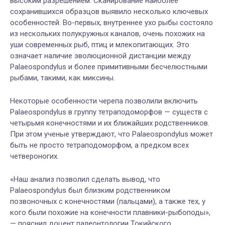
высоким разрешением. Сканирование наиболее
сохранившихся образцов выявило несколько ключевых
особенностей. Во-первых, внутреннее ухо рыбы состояло
из нескольких полукружных каналов, очень похожих на
уши современных рыб, птиц и млекопитающих. Это
означает наличие эволюционной дистанции ​​между
Palaeospondylus и более примитивными бесчелюстными
рыбами, такими, как миксины.
Некоторые особенности черепа позволили включить
Palaeospondylus в группу тетраподоморфов — существ с
четырьмя конечностями и их ближайших родственников.
При этом ученые утверждают, что Palaeospondylus может
быть не просто тетраподоморфом, а предком всех
четвероногих.
«Наш анализ позволил сделать вывод, что
Palaeospondylus был близким родственником
позвоночных с конечностями (пальцами), а также тех, у
кого были похожие на конечности плавники-рыбоподы»,
— пояснил доцент палеонтологии Токийского