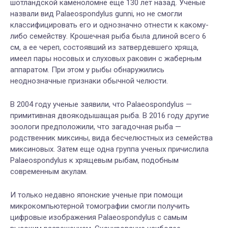
шотландской каменоломне еще 130 лет назад. Ученые
назвали вид Palaeospondylus gunni, но не смогли
классифицировать его и однозначно отнести к какому-
либо семейству. Крошечная рыба была длиной всего 6
см, а ее череп, состоявший из затвердевшего хряща,
имеел пары носовых и слуховых раковин с жаберным
аппаратом. При этом у рыбы обнаружились
неоднозначные признаки обычной челюсти.
В 2004 году ученые заявили, что Palaeospondylus —
примитивная двоякодышащая рыба. В 2016 году другие
зоологи предположили, что загадочная рыба —
родственник миксины, вида бесчелюстных из семейства
миксиновых. Затем еще одна группа ученых причислила
Palaeospondylus к хрящевым рыбам, подобным
современным акулам.
И только недавно японские ученые при помощи
микрокомпьютерной томографии смогли получить
цифровые изображения Palaeospondylus с самым