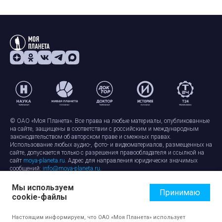
© ОАО «Моя Планета». Все права на любые материалы, опубликованные
на сайте, защищены в соответствии с российским и международным
законодательством об авторском праве и смежных правах.
Использование любых аудио-, фото- и видеоматериалов, размещенных на
сайте, допускается только с разрешения правообладателя и ссылкой на
сайт
moya-planeta.ru
. Адрес для направления юридически значимых
сообщений:
info@moya-planeta.ru
.
Мы используем
Правила сайта
Работа с cookie-файлами
Принимаю
cookie-файлы
Защита персональных данных
Обработка персональных данных
Согласие на обработку персональных данных
Настоящим информируем, что ОАО «Моя Планета» использует