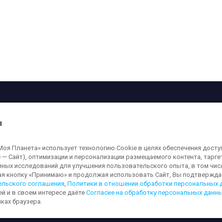
рограмма
Лица
Проекты
О телеканале
ы
кованные на сайте, защищены в соответствии с российским и международным
я Планета» использует технологию Cookie в целях обеспечения досту
ользование любых аудио-, фото- и видеоматериалов, размещенных на сайте,
 — Сайт), оптимизации и персонализации размещаемого контента, тарг
а сайт
moya-planeta.ru
. Адрес для направления юридически значимых сообщений
иных исследований для улучшения пользовательского опыта, в том чис
ая кнопку «Принимаю» и продолжая использовать Сайт, Вы подтверждае
ельского соглашения
,
Политики в отношении обработки персональных 
ей и в своем интересе даёте
Согласие на обработку персональных данн
льных данных
Обработка персональных данных
Согласие на обработку п
ках браузера.