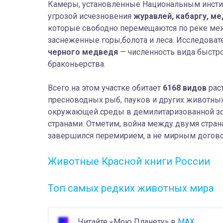
Камеры, установленные Национальным инсти
угрозой исчезновения
журавлей, кабаргу, ме
которые свободно перемещаются по реке меж
заснеженные горы,болота и леса. Исследовате
черного медведя
— численность вида быстро
браконьерства.
Всего на этом участке обитает
6168 видов
раст
пресноводных рыб, пауков и других животны
окружающей среды в демилитаризованной зон
странами. Отметим, война между двумя стран
завершился перемирием, а не мирным догов
Животные Красной книги России
Топ самых редких животных мира
Читайте «Мою Планету» в
MAX