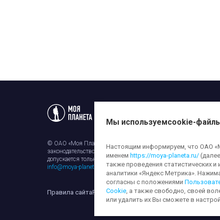
Статьи
Новости
Телеп
Мы используем
cookie-файл
© ОАО «Моя Планета». Все права на любые материалы, опубли
Настоящим информируем, что ОАО «Мо
законодательством об авторском праве и смежных правах. Исп
именем
https://moya-planeta.ru/
(далее
допускается только с разрешения правообладателя и ссылкой н
также проведения статистических и 
info@moya-planeta.ru
.
аналитики «Яндекс Метрика». Нажим
согласны с положениями
Пользоват
Cookie
, а также свободно, своей вол
Правила сайта
Работа с cookie-файлами
Защита персона
или удалить их Вы сможете в настрой