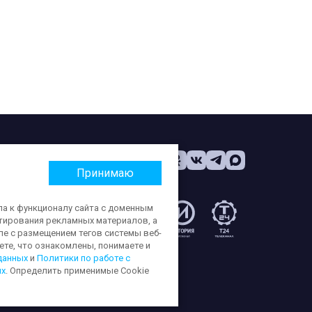
Принимаю
па к функционалу сайта с доменным
етирования рекламных материалов, а
:
ле с размещением тегов системы веб-
те, что ознакомлены, понимаете и
данных
и
Политики по работе с
ых
. Определить применимые Cookie
ерсональных данных