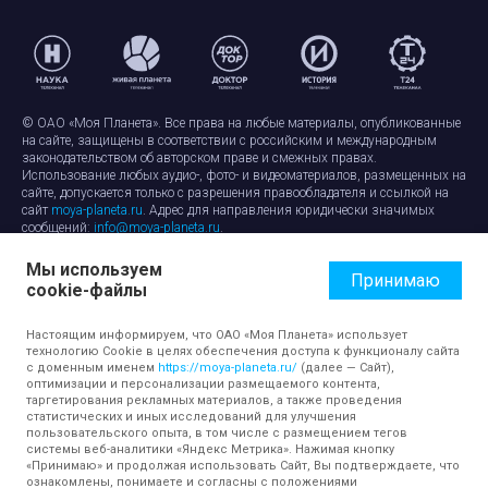
© ОАО «Моя Планета». Все права на любые материалы, опубликованные
на сайте, защищены в соответствии с российским и международным
законодательством об авторском праве и смежных правах.
Использование любых аудио-, фото- и видеоматериалов, размещенных на
сайте, допускается только с разрешения правообладателя и ссылкой на
сайт
moya-planeta.ru
. Адрес для направления юридически значимых
сообщений:
info@moya-planeta.ru
.
Мы используем
Правила сайта
Работа с cookie-файлами
Принимаю
cookie-файлы
Защита персональных данных
Обработка персональных данных
Согласие на обработку персональных данных
Настоящим информируем, что ОАО «Моя Планета» использует
технологию Cookie в целях обеспечения доступа к функционалу сайта
с доменным именем
https://moya-planeta.ru/
(далее — Сайт),
оптимизации и персонализации размещаемого контента,
таргетирования рекламных материалов, а также проведения
статистических и иных исследований для улучшения
пользовательского опыта, в том числе с размещением тегов
системы веб-аналитики «Яндекс Метрика». Нажимая кнопку
«Принимаю» и продолжая использовать Сайт, Вы подтверждаете, что
ознакомлены, понимаете и согласны с положениями