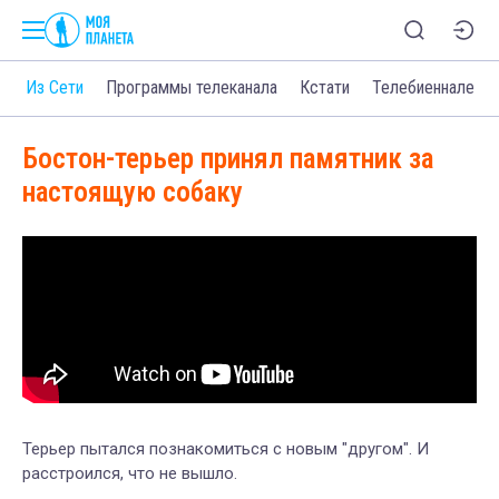
о
Из Сети
Программы телеканала
Кстати
Телебиеннале
Бостон-терьер принял памятник за
настоящую собаку
Терьер пытался познакомиться с новым "другом". И
расстроился, что не вышло.