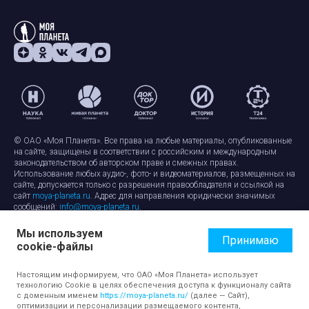
© ОАО «Моя Планета». Все права на любые материалы, опубликованные
на сайте, защищены в соответствии с российским и международным
законодательством об авторском праве и смежных правах.
Использование любых аудио-, фото- и видеоматериалов, размещенных на
сайте, допускается только с разрешения правообладателя и ссылкой на
сайт
moya-planeta.ru
. Адрес для направления юридически значимых
сообщений:
info@moya-planeta.ru
.
Мы используем
Правила сайта
Работа с cookie-файлами
Принимаю
cookie-файлы
Защита персональных данных
Обработка персональных данных
Согласие на обработку персональных данных
Настоящим информируем, что ОАО «Моя Планета» использует
технологию Cookie в целях обеспечения доступа к функционалу сайта
с доменным именем
https://moya-planeta.ru/
(далее — Сайт),
оптимизации и персонализации размещаемого контента,