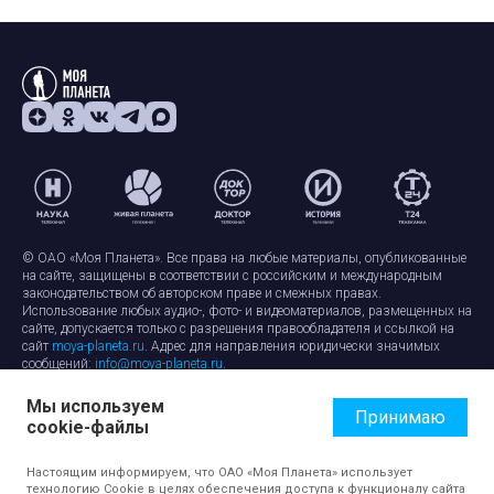
© ОАО «Моя Планета». Все права на любые материалы, опубликованные
на сайте, защищены в соответствии с российским и международным
законодательством об авторском праве и смежных правах.
Использование любых аудио-, фото- и видеоматериалов, размещенных на
сайте, допускается только с разрешения правообладателя и ссылкой на
сайт
moya-planeta.ru
. Адрес для направления юридически значимых
сообщений:
info@moya-planeta.ru
.
Мы используем
Правила сайта
Работа с cookie-файлами
Принимаю
cookie-файлы
Защита персональных данных
Обработка персональных данных
Согласие на обработку персональных данных
Настоящим информируем, что ОАО «Моя Планета» использует
технологию Cookie в целях обеспечения доступа к функционалу сайта