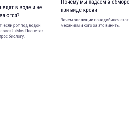
Почему мы падаем в обмор
 едят в воде и не
при виде крови
ваются?
Зачем эволюции понадобился этот
т, если рот под водой
механизм и кого за это винить.
еловек? «Моя Планета»
прос биологу.