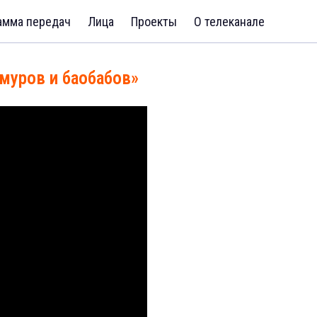
амма передач
Лица
Проекты
О телеканале
муров и баобабов»