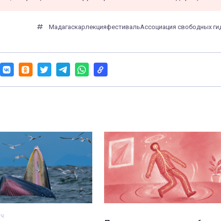
Мадагаскар
лекция
фестиваль
Ассоциация свободных ги
ич