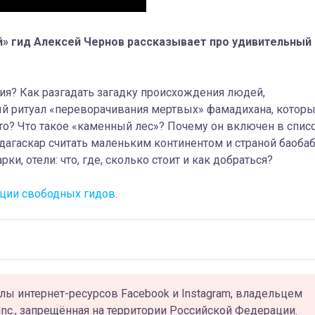
й» гид Алексей Чернов рассказывает про удивительный
зия? Как разгадать загадку происхождения людей,
ый ритуал «переворачивания мертвых» фамадихана, котор
ато? Что такое «каменный лес»? Почему он включен в спис
гаскар считать маленьким континентом и страной баоба
ки, отели: что, где, сколько стоит и как добраться?
ции свободных гидов
.
лы интернет-ресурсов Facebook и Instagram, владельцем
Inc., запрещённая на территории Российской Федерации.