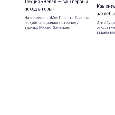
Лекция «Непал — ваш первый
Как киты
поход в горы»
захлебы
На фестивале «Моя Планета. Планета
людей» специалист по горному
И что буде
туризму Михаил Заческин
откроет ч
рассказывает про простые и красивые
задала во
маршруты в Гималаях