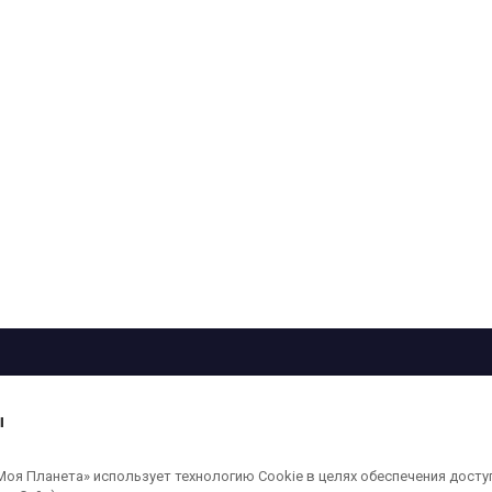
рограмма
Лица
Проекты
О телеканале
ы
кованные на сайте, защищены в соответствии с российским и международным
я Планета» использует технологию Cookie в целях обеспечения досту
ользование любых аудио-, фото- и видеоматериалов, размещенных на сайте,