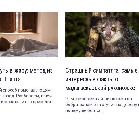
уть в жару: метод из
Страшный симпатяга: самые
о Египта
интересные факты о
мадагаскарской руконожке
 способ помогал людям
 назад. Разбираем, в чем
Чем руконожка ай-ай похожа на
т и можно ли его применять
бобра, зачем она стучит по дереву 
почему ее боятся.