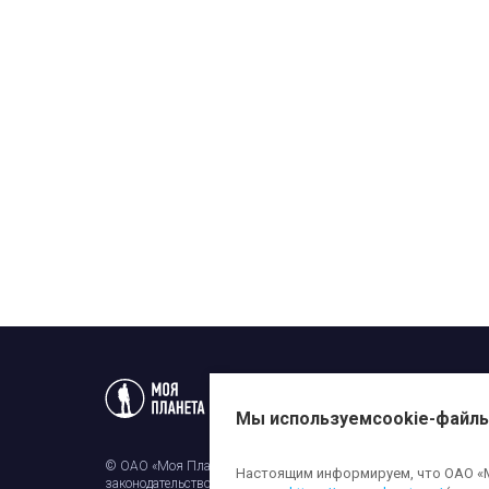
Статьи
Новости
Телеп
Мы используем
cookie-файл
© ОАО «Моя Планета». Все права на любые материалы, опубли
Настоящим информируем, что ОАО «Мо
законодательством об авторском праве и смежных правах. Исп