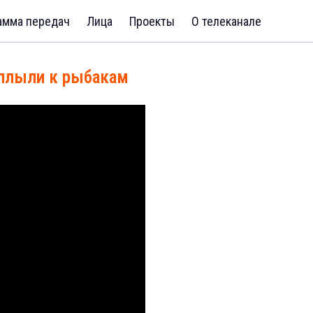
амма передач
Лица
Проекты
О телеканале
плыли к рыбакам