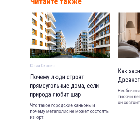
Читайте также
Юлия Скопич
Как засн
Почему люди строят
Древнег
прямоугольные дома, если
Необычный
природа любит шар
тысячи лет
он состои
Что такое городские каньоны и
сегодня.
почему мегаполис не может состоять
из юрт.