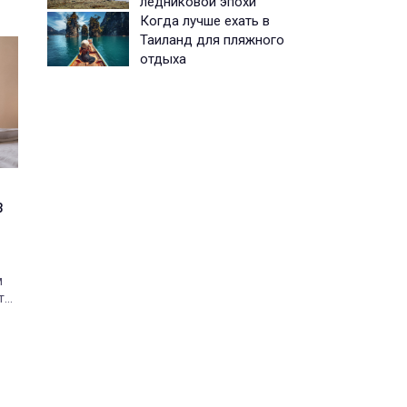
ледниковой эпохи
Когда лучше ехать в
Таиланд для пляжного
отдыха
з
м
ть