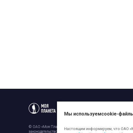
Статьи
Новости
Телеп
Мы используем
cookie-файл
© ОАО «Моя Планета». Все права на любые материалы, опубли
Настоящим информируем, что ОАО «Мо
законодательством об авторском праве и смежных правах. Исп