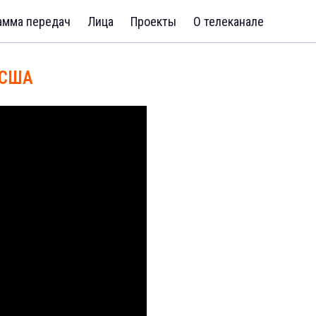
амма передач
Лица
Проекты
О телеканале
 США