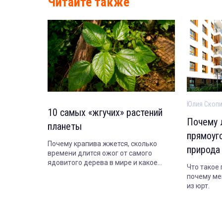
Читайте также
Юлия Скоп
10 самых «жгучих» растений
Почему 
планеты
прямоуг
Почему крапива жжется, сколько
природа
времени длится ожог от самого
ядовитого дерева в мире и какое
Что такое
растение опасно даже когда совсем
почему ме
засохнет.
из юрт.