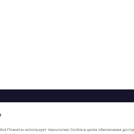
рограмма
Лица
Проекты
О телеканале
ы
кованные на сайте, защищены в соответствии с российским и международным
я Планета» использует технологию Cookie в целях обеспечения досту
ользование любых аудио-, фото- и видеоматериалов, размещенных на сайте,