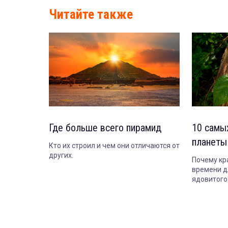
Читайте также
Где больше всего пирамид
10 самы
планеты
Кто их строил и чем они отличаются от
других.
Почему кр
времени д
ядовитого
растение 
засохнет.