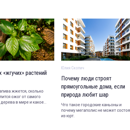
Юлия Скопич
х «жгучих» растений
Почему люди строят
прямоугольные дома, если
апива жжется, сколько
природа любит шар
лится ожог от самого
 дерева в мире и какое
Что такое городские каньоны и
опасно даже когда совсем
почему мегаполис не может состоя
из юрт.