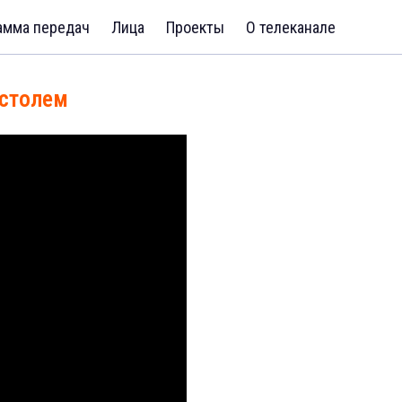
амма передач
Лица
Проекты
О телеканале
истолем