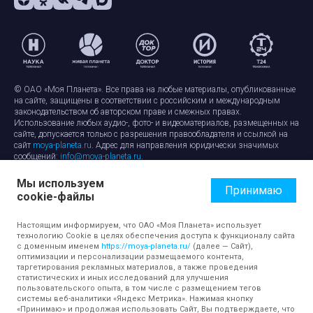
© ОАО «Моя Планета». Все права на любые материалы, опубликованные
на сайте, защищены в соответствии с российским и международным
законодательством об авторском праве и смежных правах.
Использование любых аудио-, фото- и видеоматериалов, размещенных на
сайте, допускается только с разрешения правообладателя и ссылкой на
сайт
moya-planeta.ru
. Адрес для направления юридически значимых
сообщений:
info@moya-planeta.ru
.
Мы используем
Правила сайта
Работа с cookie-файлами
Принимаю
cookie-файлы
Защита персональных данных
Обработка персональных данных
Согласие на обработку персональных данных
Настоящим информируем, что ОАО «Моя Планета» использует
технологию Cookie в целях обеспечения доступа к функционалу сайта
с доменным именем
https://moya-planeta.ru/
(далее — Сайт),
оптимизации и персонализации размещаемого контента,
таргетирования рекламных материалов, а также проведения
статистических и иных исследований для улучшения
пользовательского опыта, в том числе с размещением тегов
системы веб-аналитики «Яндекс Метрика». Нажимая кнопку
«Принимаю» и продолжая использовать Сайт, Вы подтверждаете, что