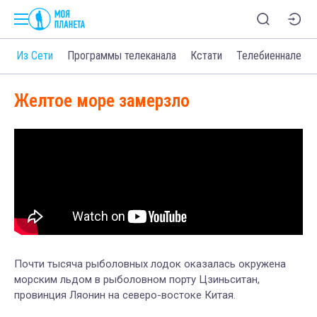
о
Из Сети
Программы телеканала
Кстати
Телебиеннале
Желтое море замерзло
Почти тысяча рыболовных лодок оказалась окружена
морским льдом в рыболовном порту Цзиньситан,
провинция Ляонин на северо-востоке Китая.