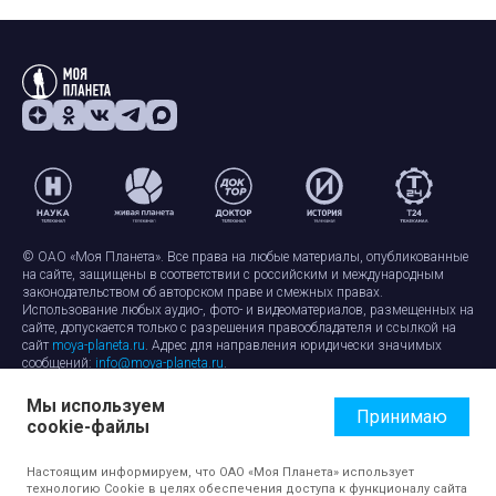
© ОАО «Моя Планета». Все права на любые материалы, опубликованные
на сайте, защищены в соответствии с российским и международным
законодательством об авторском праве и смежных правах.
Использование любых аудио-, фото- и видеоматериалов, размещенных на
сайте, допускается только с разрешения правообладателя и ссылкой на
сайт
moya-planeta.ru
. Адрес для направления юридически значимых
сообщений:
info@moya-planeta.ru
.
Мы используем
Правила сайта
Работа с cookie-файлами
Принимаю
cookie-файлы
Защита персональных данных
Обработка персональных данных
Согласие на обработку персональных данных
Настоящим информируем, что ОАО «Моя Планета» использует
технологию Cookie в целях обеспечения доступа к функционалу сайта