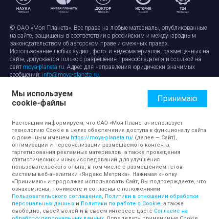
© ОАО «Моя Планета». Все права на любые материалы, опубликованные
на сайте, защищены в соответствии с российским и международным
законодательством об авторском праве и смежных правах.
Использование любых аудио-, фото- и видеоматериалов, размещенных на
сайте, допускается только с разрешения правообладателя и ссылкой на
сайт
moya-planeta.ru
. Адрес для направления юридически значимых
сообщений:
info@moya-planeta.ru
.
Мы используем
Правила сайта
Работа с cookie-файлами
Принимаю
cookie-файлы
Защита персональных данных
Обработка персональных данных
Согласие на обработку персональных данных
Настоящим информируем, что ОАО «Моя Планета» использует
технологию Cookie в целях обеспечения доступа к функционалу сайта
с доменным именем
https://moya-planeta.ru/
(далее — Сайт),
оптимизации и персонализации размещаемого контента,
таргетирования рекламных материалов, а также проведения
статистических и иных исследований для улучшения
пользовательского опыта, в том числе с размещением тегов
системы веб-аналитики «Яндекс Метрика». Нажимая кнопку
«Принимаю» и продолжая использовать Сайт, Вы подтверждаете, что
ознакомлены, понимаете и согласны с положениями
Пользовательского соглашения
,
Политики в отношении обработки
персональных данных
и
Политики по работе с Cookie
, а также
свободно, своей волей и в своем интересе даёте
Согласие на
обработку персональных данных
. Определить применимые Cookie