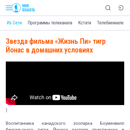
о
Из Сети
Программы телеканала
Кстати
Телебиеннале
Звезда фильма «Жизнь Пи» тигр
Йонас в домашних условиях
)
Воспитанника канадского зоопарка Боуменвилл
бенгальского тигра Йонаса растили практически в