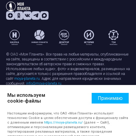
© ОАО «Моя Планета». Все права на любые материалы, опубликованные
на сайте, защищены в соответствии с российским и международным
законодательством об авторском праве и смежных правах.
Использование любых аудио-, фото- и видеоматериалов, размещенных на
сайте, допускается только с разрешения правообладателя и ссылкой на
сайт
moya-planeta.ru
. Адрес для направления юридически значимых
сообщений:
info@moya-planeta.ru
.
Мы используем
Правила сайта
Работа с cookie-файлами
Принимаю
cookie-файлы
Защита персональных данных
Обработка персональных данных
Согласие на обработку персональных данных
Настоящим информируем, что ОАО «Моя Планета» использует
технологию Cookie в целях обеспечения доступа к функционалу сайта
с доменным именем
https://moya-planeta.ru/
(далее — Сайт),
оптимизации и персонализации размещаемого контента,
таргетирования рекламных материалов, а также проведения