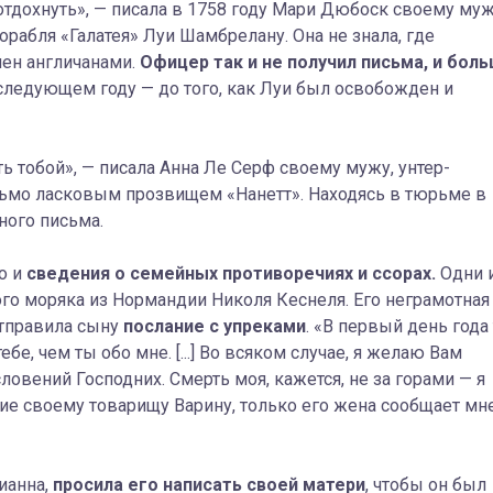
отдохнуть», — писала в 1758 году Мари Дюбоск своему муж
рабля «Галатея» Луи Шамбрелану. Она не знала, где
ачен англичанами.
Офицер так и не получил письма, и бол
 следующем году — до того, как Луи был освобожден и
ь тобой», — писала Анна Ле Серф своему мужу, унтер-
исьмо ласковым прозвищем «Нанетт». Находясь в тюрьме в
ного письма.
о и
сведения о семейных противоречиях и ссорах.
Одни 
го моряка из Нормандии Николя Кеснеля. Его неграмотная
отправила сыну
послание с упреками
. «В первый день года
тебе, чем ты обо мне. [...] Во всяком случае, я желаю Вам
ловений Господних. Смерть моя, кажется, не за горами — я
ние своему товарищу Варину, только его жена сообщает мн
ианна,
просила его написать своей матери
, чтобы он был