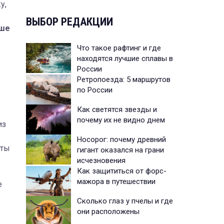
у,
ВЫБОР РЕДАКЦИИ
ьше
Что такое рафтинг и где
находятся лучшие сплавы в
России
Ретропоезда: 5 маршрутов
по России
Как светятся звезды и
почему их не видно днем
из
Носорог: почему древний
 ты
гигант оказался на грани
исчезновения
Как защититься от форс-
мажора в путешествии
е
Сколько глаз у пчелы и где
они расположены