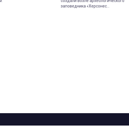
м.
создали возле археологического
заповедника «Херсонес
Таврический».