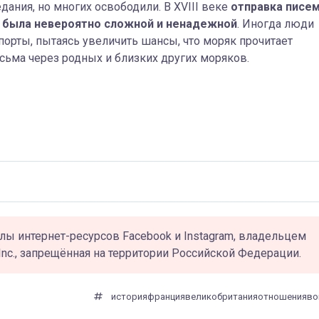
дания, но многих освободили. В XVIII веке
отправка писе
,
была невероятно сложной и ненадежной
. Иногда люди
порты, пытаясь увеличить шансы, что моряк прочитает
сьма через родных и близких других моряков.
лы интернет-ресурсов Facebook и Instagram, владельцем
Inc., запрещённая на территории Российской Федерации.
история
франция
великобритания
отношения
во