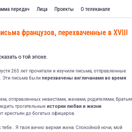
амма передач
Лица
Проекты
О телеканале
сьма французов, перехваченные в XVIII
казать о той эпохе.
стя 265 лет прочитали и изучили письма, отправленные
. Эти письма были
перехвачены англичанами во время
ем, отправленных невестами, женами, родителями, братья
ледить трогательные
истории любви и жизни
от крестьян до богатых офицеров.
тебе... Я твоя вечно верная жена. Спокойной ночи, мой