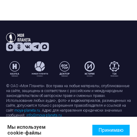
© ОАО «Моя Планета». Все права на любые материалы, опубликованные
на сайте, защищены в соответствии с российским и международным
законодательством об авторском праве и смежных правах.
Использование любых аудио-, фото- и видеоматериалов, размещенных на
сайте, допускается только с разрешения правообладателя и ссылкой на
сайт
moya-planeta.ru
. Адрес для направления юридически значимых
сообщений:
info@moya-planeta.ru
.
Мы используем
Правила сайта
Работа с cookie-файлами
Принимаю
cookie-файлы
Защита персональных данных
Обработка персональных данных