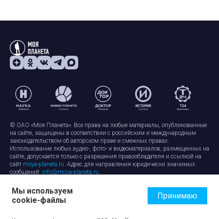
© ОАО «Моя Планета». Все права на любые материалы, опубликованные
на сайте, защищены в соответствии с российским и международным
законодательством об авторском праве и смежных правах.
Использование любых аудио-, фото- и видеоматериалов, размещенных на
сайте, допускается только с разрешения правообладателя и ссылкой на
сайт
moya-planeta.ru
. Адрес для направления юридически значимых
сообщений:
info@moya-planeta.ru
.
Мы используем
Правила сайта
Работа с cookie-файлами
Принимаю
cookie-файлы
Защита персональных данных
Обработка персональных данных
Согласие на обработку персональных данных