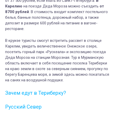
от 37 500 рублей, если ехать из Санкт-Петербурга.
В
Карелию
на поезде Деда Мороза можно съездить
от
8700 рублей
. В стоимость входит комплект постельного
белья, банные полотенца, дорожный набор, а также
депозит в размере 600 рублей на питание в вагоне-
ресторане.
В круизе туристы смогут встретить рассвет в столице
Карелии, увидеть величественное Онежское озере,
посетить горный парк «Рускеала» и экспозицию поезда
Деда Мороза на станции Морозная. Тур в Мурманскую
область включает в себя посещение поселка Териберки
на краю земли в охоте за северным сиянием, прогулку по
берегу Баренцева моря, а зимой здесь можно покататься
на санях на воздушной подушке.
Зачем едут в Териберку?
Русский Север