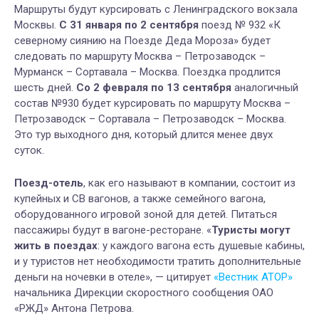
Маршруты будут курсировать с Ленинградского вокзала
Москвы.
С 31 января по 2 сентября
поезд № 932 «К
северному сиянию на Поезде Деда Мороза» будет
следовать по маршруту Москва – Петрозаводск –
Мурманск – Сортавала – Москва. Поездка продлится
шесть дней.
Со 2 февраля по 13 сентября
аналогичный
состав №930 будет курсировать по маршруту
Москва –
Петрозаводск – Сортавала – Петрозаводск – Москва.
Это тур выходного дня, который длится менее двух
суток.
Поезд-отель
, как его называют в компании, состоит из
купейных и СВ вагонов, а также семейного вагона,
оборудованного игровой зоной для детей. Питаться
пассажиры будут в вагоне-ресторане. «
Туристы могут
жить в поездах
: у каждого вагона есть душевые кабины,
и у туристов нет необходимости тратить дополнительные
деньги на ночевки в отеле», — цитирует
«Вестник АТОР»
начальника Дирекции скоростного сообщения ОАО
«РЖД» Антона Петрова.