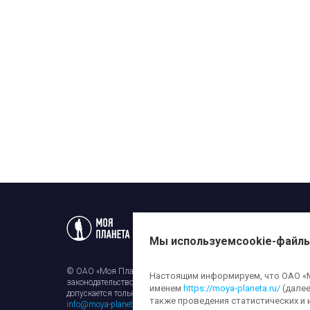
Статьи
Новости
Телеп
Мы используем
cookie-файл
© ОАО «Моя Планета». Все права на любые материалы, опубли
Настоящим информируем, что ОАО «Мо
законодательством об авторском праве и смежных правах. Исп
именем
https://moya-planeta.ru/
(далее
допускается только с разрешения правообладателя и ссылкой н
также проведения статистических и 
info@moya-planeta.ru
.