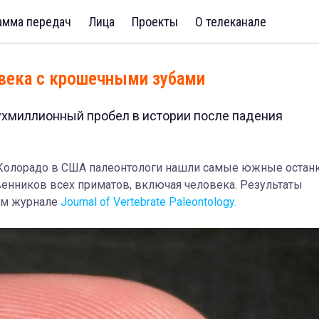
амма передач
Лица
Проекты
О телеканале
века с крошечными зубами
ухмиллионный пробел в истории после падения
 Колорадо в США палеонтологи нашли самые южные остан
енников всех приматов, включая человека. Результаты
ом журнале
Journal of Vertebrate Paleontology.