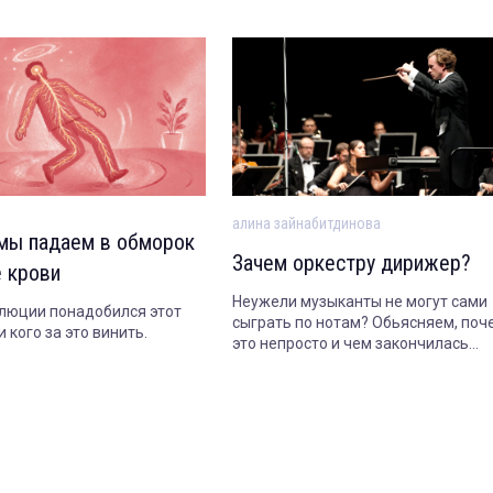
алина зайнабитдинова
мы падаем в обморок
Зачем оркестру дирижер?
е крови
Неужели музыканты не могут сами
люции понадобился этот
сыграть по нотам? Обьясняем, поч
 кого за это винить.
это непросто и чем закончилась
история самого знаменитого оркес
без дирижера.