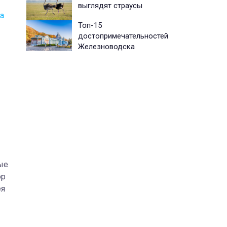
выглядят страусы
а
Топ-15
достопримечательностей
Железноводска
ые
ор
ея