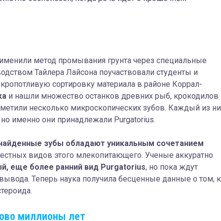
рименили метод промывания грунта через специальные
водством Тайлера Лайсона поучаствовали студенты и
а кропотливую сортировку материала в районе Коррал-
ка
и нашли множество останков древних рыб, крокодилов 
заметили несколько микроскопических зубов. Каждый из ни
 но именно они принадлежали Purgatorius.
найденные зубы обладают уникальным сочетанием
звестных видов этого млекопитающего. Ученые аккуратно
, еще более ранний вид Purgatorius
, но пока ждут
вывода. Теперь наука получила бесценные данные о том, 
тероида.
ково миллионы лет