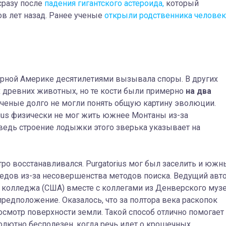
сразу после
падения гигантского астероида,
который
в лет назад. Ранее ученые
открыли родственника человек
ерной Америке десятилетиями вызывала споры. В других
 древних животных, но те кости были примерно
на два
ученые долго не могли понять общую картину эволюции.
rius физически не мог жить южнее Монтаны из-за
 ведь строение лодыжки этого зверька указывает на
ро восстанавливался. Purgatorius мог был заселить и южн
следов из-за несовершенства методов поиска. Ведущий авт
 колледжа (США) вместе с коллегами из Денверского муз
редположение. Оказалось, что за полтора века раскопок
осмотр поверхности земли. Такой способ отлично помогает
олютно бесполезен, когда речь идет о крошечных