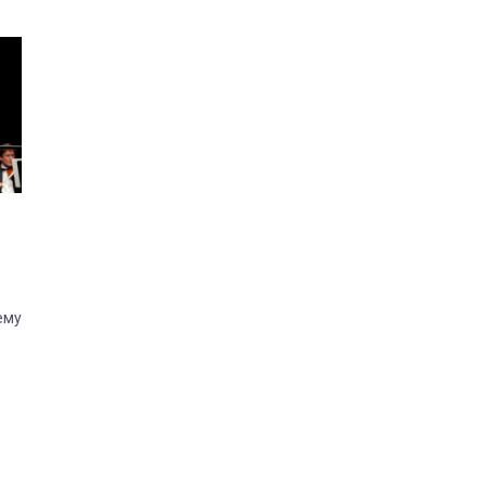
ему
тра