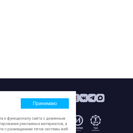
Принимаю
па к функционалу сайта с доменным
етирования рекламных материалов, а
:
ле с размещением тегов системы веб-