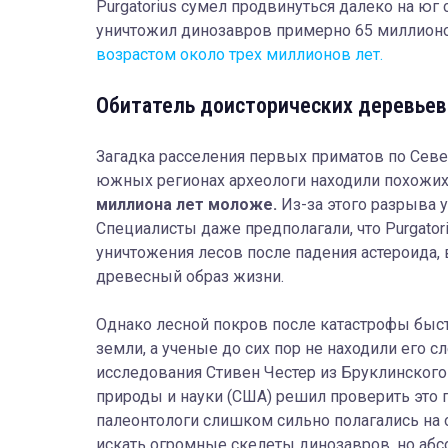
Purgatorius сумел продвинуться далеко на юг 
уничтожил динозавров примерно 65 миллионо
возрастом около трех миллионов лет.
Обитатель доисторических деревьев
Загадка расселения первых приматов по Сев
южных регионах археологи находили похожих
миллиона лет моложе.
Из-за этого разрыва 
Специалисты даже предполагали, что Purgato
уничтожения лесов после падения астероида,
древесный образ жизни.
Однако лесной покров после катастрофы быст
земли, а ученые до сих пор не находили его 
исследования Стивен Честер из Бруклинского
природы и науки (США) решил проверить это п
палеонтологи слишком сильно полагались на 
искать огромные скелеты динозавров, но абс