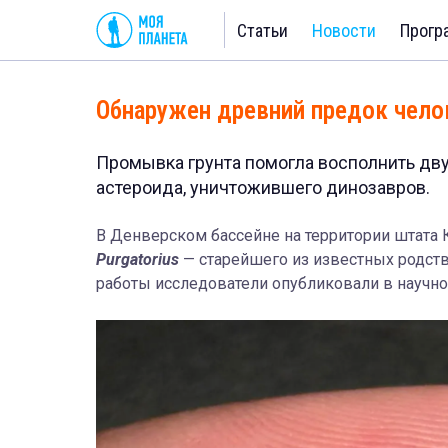
Статьи
Новости
Прогр
Обнаружен древний предок чело
Промывка грунта помогла восполнить дв
астероида, уничтожившего динозавров.
В Денверском бассейне на территории штата
Purgatorius
— старейшего из известных родств
работы исследователи опубликовали в научн