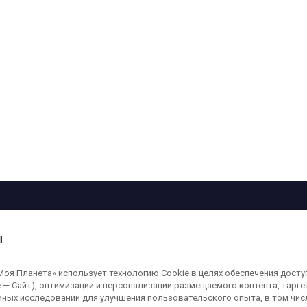
рограмма
Лица
Проекты
О телеканале
ы
кованные на сайте, защищены в соответствии с российским и международным
я Планета» использует технологию Cookie в целях обеспечения досту
ользование любых аудио-, фото- и видеоматериалов, размещенных на сайте,
 — Сайт), оптимизации и персонализации размещаемого контента, тарг
а сайт
moya-planeta.ru
. Адрес для направления юридически значимых сообщений
иных исследований для улучшения пользовательского опыта, в том чис