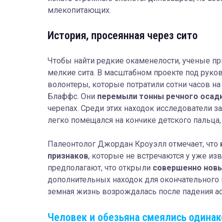
млекопитающих.
История, просеянная через сито
Чтобы найти редкие окаменелости, ученые п
мелкие сита. В масштабном проекте под руко
волонтеры, которые потратили сотни часов н
Блаффс. Они
перемыли тонны речного осад
черепах. Среди этих находок исследователи 
легко помещался на кончике детского пальца,
Палеонтолог Джордан Кроуэлл отмечает, что
признаков
, которые не встречаются у уже и
предполагают, что открыли
совершенно новый
дополнительных находок для окончательного 
земная жизнь возрождалась после падения ас
Человек и обезьяна смеялись одина